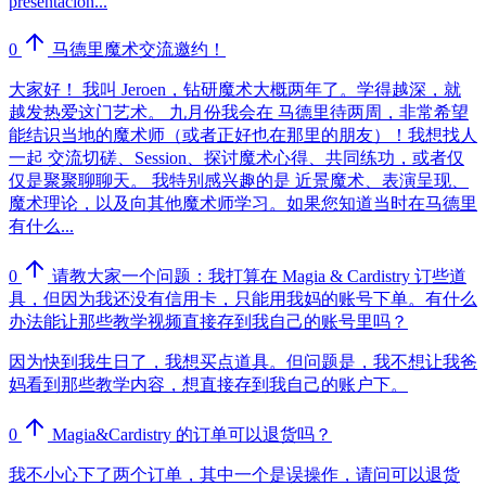
presentación...
0
马德里魔术交流邀约！
大家好！ 我叫 Jeroen，钻研魔术大概两年了。学得越深，就
越发热爱这门艺术。 九月份我会在 马德里待两周，非常希望
能结识当地的魔术师（或者正好也在那里的朋友）！我想找人
一起 交流切磋、Session、探讨魔术心得、共同练功，或者仅
仅是聚聚聊聊天。 我特别感兴趣的是 近景魔术、表演呈现、
魔术理论，以及向其他魔术师学习。如果您知道当时在马德里
有什么...
0
请教大家一个问题：我打算在 Magia & Cardistry 订些道
具，但因为我还没有信用卡，只能用我妈的账号下单。有什么
办法能让那些教学视频直接存到我自己的账号里吗？
因为快到我生日了，我想买点道具。但问题是，我不想让我爸
妈看到那些教学内容，想直接存到我自己的账户下。
0
Magia&Cardistry 的订单可以退货吗？
我不小心下了两个订单，其中一个是误操作，请问可以退货