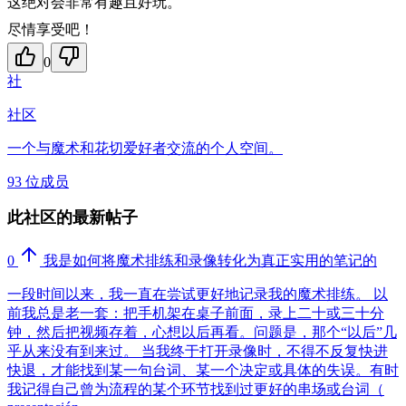
这绝对会非常有趣且好玩。
尽情享受吧！
0
社
社区
一个与魔术和花切爱好者交流的个人空间。
93 位成员
此社区的最新帖子
0
我是如何将魔术排练和录像转化为真正实用的笔记的
一段时间以来，我一直在尝试更好地记录我的魔术排练。 以
前我总是老一套：把手机架在桌子前面，录上二十或三十分
钟，然后把视频存着，心想以后再看。问题是，那个“以后”几
乎从来没有到来过。 当我终于打开录像时，不得不反复快进
快退，才能找到某一句台词、某一个决定或具体的失误。有时
我记得自己曾为流程的某个环节找到过更好的串场或台词（