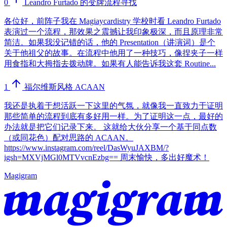
0
Leandro Furtado 的变牌流程寻找
各位好，前阵子我在 Magiaycardistry 学校时看 Leandro Furtado
表演过一个流程，那效果之震撼让我印象极深，而且原理非常
简洁。如果我没记错的话，他的 Presentation（讲演词）是个
关于他祖父的故事。在流程中他用了一种技巧，像捏夹子一样
用食指和大拇指去拨动牌。如果有人能告诉我这套 Routine...
1
福尔维斯风格 ACAAN
我还是执着于想活跃一下这里的气氛，就像我一直致力于证明
那些简单的流程到底有多好用一样。为了证明这一点，最好的
办法就是把它们记录下来。 这就给大伙分享一个基于同点数
（或同花色）配对思路的 ACAAN。
https://www.instagram.com/reel/DasWyuJAXBM/?
igsh=MXVjMGl0MTVvcnEzbg== 周末愉快，多出好魔术！
Magigram