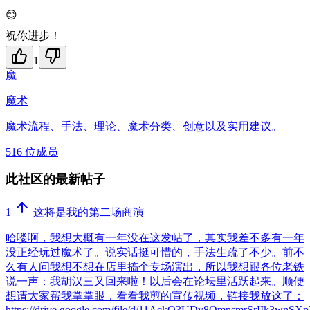
😊
祝你进步！
1
魔
魔术
魔术流程、手法、理论、魔术分类、创意以及实用建议。
516 位成员
此社区的最新帖子
1
这将是我的第二场商演
哈喽啊，我想大概有一年没在这发帖了，其实我差不多有一年
没正经玩过魔术了。说实话挺可惜的，手法生疏了不少。前不
久有人问我想不想在店里搞个专场演出，所以我想跟各位老铁
说一声：我胡汉三又回来啦！以后会在论坛里活跃起来。顺便
想请大家帮我掌掌眼，看看我剪的宣传视频，链接我放这了：
https://drive.google.com/file/d/11AckO3UDv8OmnsmrSrIIk3wnSXp