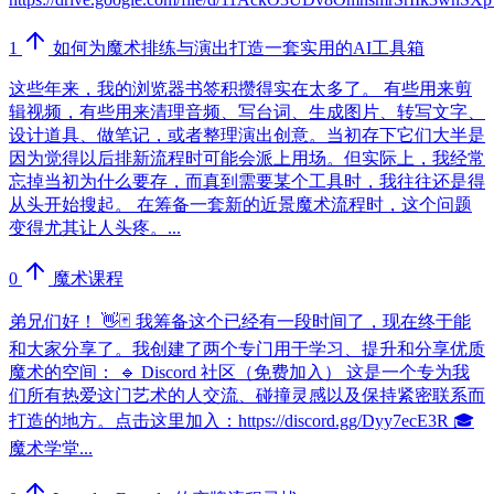
1
如何为魔术排练与演出打造一套实用的AI工具箱
这些年来，我的浏览器书签积攒得实在太多了。 有些用来剪
辑视频，有些用来清理音频、写台词、生成图片、转写文字、
设计道具、做笔记，或者整理演出创意。当初存下它们大半是
因为觉得以后排新流程时可能会派上用场。但实际上，我经常
忘掉当初为什么要存，而真到需要某个工具时，我往往还是得
从头开始搜起。 在筹备一套新的近景魔术流程时，这个问题
变得尤其让人头疼。...
0
魔术课程
弟兄们好！ 👋🃏 我筹备这个已经有一段时间了，现在终于能
和大家分享了。我创建了两个专门用于学习、提升和分享优质
魔术的空间： 🔹 Discord 社区（免费加入） 这是一个专为我
们所有热爱这门艺术的人交流、碰撞灵感以及保持紧密联系而
打造的地方。点击这里加入：https://discord.gg/Dyy7ecE3R 🎓
魔术学堂...