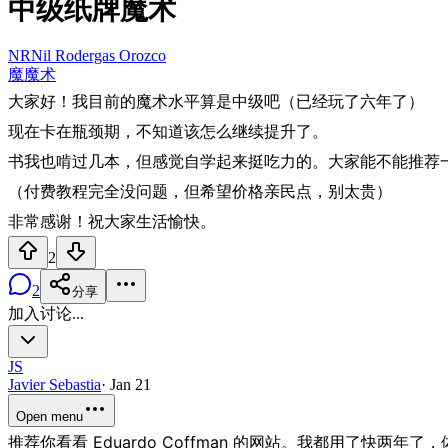
中级纸牌魔术
NR
Nil Rodergas Orozco
魔
魔术
大家好！我目前的魔术水平算是中级吧（已经玩了六年了）
现在卡在瓶颈期，不知道该怎么继续提升了。
书我也啃过几本，但感觉自学起来挺吃力的。大家能不能推荐
（付费教程完全没问题，但希望价格亲民点，别太贵）
非常感谢！祝大家生活愉快。
2
2
分享
加入讨论...
JS
Javier Sebastia
·
Jan 21
Open menu
推荐你看看 Eduardo Coffman 的网站。我都用了快两年