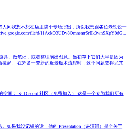
有人问我想不想在店里搞个专场演出，所以我想跟各位老铁说一
le/d/11AckO3UDv8OmnsmrSrIIk3wnSXpY8dG...
道具、做笔记，或者整理演出创意。当初存下它们大半是因为
搜起。 在筹备一套新的近景魔术流程时，这个问题变得尤其
 🔹 Discord 社区（免费加入） 这是一个专为我们所有
简洁。如果我没记错的话，他的 Presentation（讲演词）是个关于