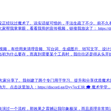
没正经玩过魔术了。说实话挺可惜的，手法生疏了不少。前不久
的宣传视频，链接我放这了： https://drive.google.com/fi
辑视频，有些用来清理音频、写台词、生成图片、转写文字、设计
当初为什么要存，而真到需要某个工具时，我往往还是得从头开始
大家分享了。我创建了两个专门用于学习、提升和分享优质魔术的空间：
https://discord.gg/Dyy7ecE3R 🎓 魔术学堂...
ro Furtado 表演过一个流程，那效果之震撼让我印象极深，而且原理非常