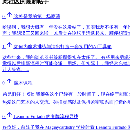
此社区的最新帖子
0
这将是我的第二场商演
哈喽啊，我想大概有一年没在这发帖了，其实我差不多有一年
声：我胡汉三又回来啦！以后会在论坛里活跃起来。顺便想请大家帮我掌掌眼，看看我剪
1
如何为魔术排练与演出打造一套实用的AI工具箱
这些年来，我的浏览器书签积攒得实在太多了。 有些用来剪
觉得以后排新流程时可能会派上用场。但实际上，我经常忘掉
让人头疼。...
0
魔术课程
弟兄们好！ 👋🃏 我筹备这个已经有一段时间了，现在终于能和
热爱这门艺术的人交流、碰撞灵感以及保持紧密联系而打造的地方。点击这里加入：
0
Leandro Furtado 的变牌流程寻找
各位好，前阵子我在 Magiaycardistry 学校时看 Leand