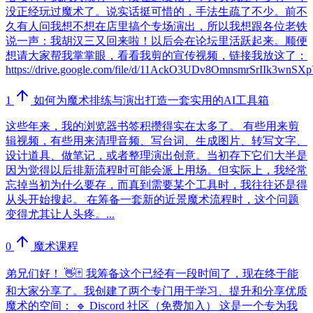
没正经玩过魔术了。说实话挺可惜的，手法生疏了不少。前不
久有人问我想不想在店里搞个专场演出，所以我想跟各位老铁
说一声：我胡汉三又回来啦！以后会在论坛里活跃起来。顺便
想请大家帮我掌掌眼，看看我剪的宣传视频，链接我放这了：
https://drive.google.com/file/d/11AckO3UDv8OmnsmrSrIIk3wnSXp
1
如何为魔术排练与演出打造一套实用的AI工具箱
这些年来，我的浏览器书签积攒得实在太多了。 有些用来剪
辑视频，有些用来清理音频、写台词、生成图片、转写文字、
设计道具、做笔记，或者整理演出创意。当初存下它们大半是
因为觉得以后排新流程时可能会派上用场。但实际上，我经常
忘掉当初为什么要存，而真到需要某个工具时，我往往还是得
从头开始搜起。 在筹备一套新的近景魔术流程时，这个问题
变得尤其让人头疼。...
0
魔术课程
弟兄们好！ 👋🃏 我筹备这个已经有一段时间了，现在终于能
和大家分享了。我创建了两个专门用于学习、提升和分享优质
魔术的空间： 🔹 Discord 社区（免费加入） 这是一个专为我