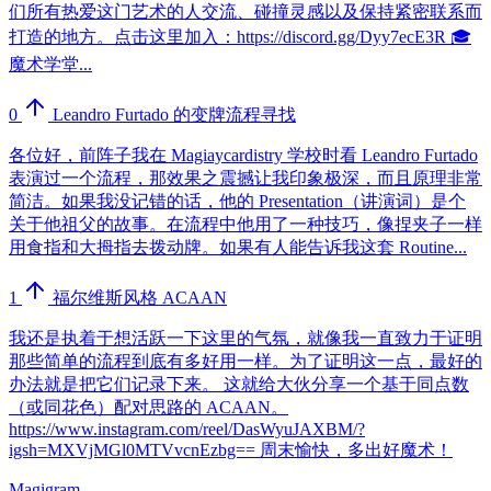
们所有热爱这门艺术的人交流、碰撞灵感以及保持紧密联系而
打造的地方。点击这里加入：https://discord.gg/Dyy7ecE3R 🎓
魔术学堂...
0
Leandro Furtado 的变牌流程寻找
各位好，前阵子我在 Magiaycardistry 学校时看 Leandro Furtado
表演过一个流程，那效果之震撼让我印象极深，而且原理非常
简洁。如果我没记错的话，他的 Presentation（讲演词）是个
关于他祖父的故事。在流程中他用了一种技巧，像捏夹子一样
用食指和大拇指去拨动牌。如果有人能告诉我这套 Routine...
1
福尔维斯风格 ACAAN
我还是执着于想活跃一下这里的气氛，就像我一直致力于证明
那些简单的流程到底有多好用一样。为了证明这一点，最好的
办法就是把它们记录下来。 这就给大伙分享一个基于同点数
（或同花色）配对思路的 ACAAN。
https://www.instagram.com/reel/DasWyuJAXBM/?
igsh=MXVjMGl0MTVvcnEzbg== 周末愉快，多出好魔术！
Magigram