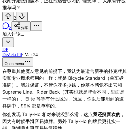
我刚开始接触魔术，正在找适合练习的“理想牌”。大家有什么
推荐吗？
2
8
分享
加入讨论...
DP
DeZeta Pil
·
Mar 24
Open menu
在尊重其他魔友意见的前提下，我认为最适合新手的扑克牌其
实和专业魔术师用的一样：就是 Bicycle Standard（单车标
准牌）。我敢保证，不管你花多少钱，你基本感觉不出它和
Supreme Line、Rider Back（其实也就是牌盒不同，里面是
一样的）、Elite 等等有什么区别。况且，你以后能用到的道
具牌中，99% 都是单车的。
你会发现 Tally-Ho 相对来说没那么滑，这点
我还挺喜欢的
，
因为有时候手滑容易掉牌。另外 Tally-Ho 的牌质更扎实一
些，受潮后也更容易恢复弹性。