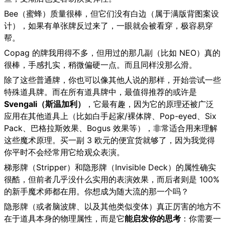
Bee（蜜蜂）质量很棒，但它们没有白边（属于满版背图案设
计），如果有单张牌反过来了，一眼就会被看穿，极容易穿
帮。
Copag 的牌我用得不多，但用过的那几副（比如 NEO）真的
很棒，手感扎实，稍微偏硬一点。而且同样没那么滑。
除了这些普通牌，你也可以像其他人说的那样，开始尝试一些
特殊道具牌。而在所有道具牌中，最值得推荐的或许是
Svengali（斯温加利）
，它最有趣，因为它的原理还被广泛
应用在其他道具上（比如白手起家/裸体牌、Pop-eyed、Six
Pack、巴格拉斯效果、Bogus 效果等），非常适合用来理解
这些魔术原理。买一副 3 欧元的便宜货就够了，因为我觉得
你平时不会经常用它给观众表演。
梯形牌（Stripper）和隐形牌（Invisible Deck）的属性确实
很酷，但前者几乎没什么实用的表演效果，而后者则是 100%
的新手魔术师都在用。你想成为随大流的那一个吗？
隐形牌（或者脑波牌、以及其他类似变体）真正厉害的地方不
在于道具本身的物理属性，而是它
能启发你的思考
：你需要一