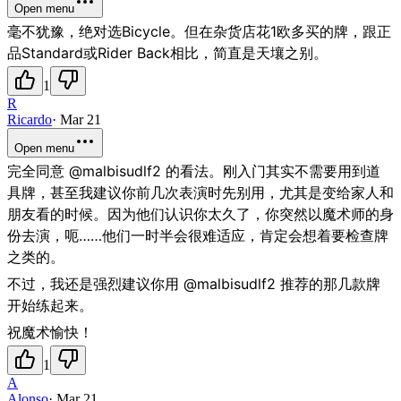
Open menu
毫不犹豫，绝对选Bicycle。但在杂货店花1欧多买的牌，跟正
品Standard或Rider Back相比，简直是天壤之别。
1
R
Ricardo
·
Mar 21
Open menu
完全同意 @malbisudlf2 的看法。刚入门其实不需要用到道
具牌，甚至我建议你前几次表演时先别用，尤其是变给家人和
朋友看的时候。因为他们认识你太久了，你突然以魔术师的身
份去演，呃……他们一时半会很难适应，肯定会想着要检查牌
之类的。
不过，我还是强烈建议你用 @malbisudlf2 推荐的那几款牌
开始练起来。
祝魔术愉快！
1
A
Alonso
·
Mar 21