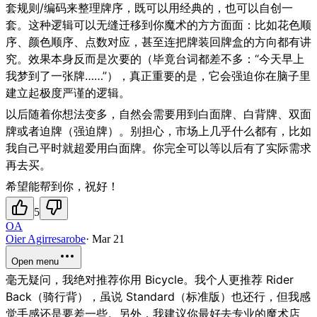
套规则/编码来整理牌序，既可以用经典的，也可以自创一
套。这种逻辑可以无缝迁移到你魔术的方方面面：比如花色顺
序、颜色顺序、点数对应，甚至连把牌装回牌盒的方向都有讲
究。效果本身反而是次要的（毕竟台词都差不多：“今天早上
我梦到了一张牌……”），真正重要的是，它会强迫你在脑子里
建立起极度严谨的逻辑。
以后随着你想法变多，自然会需要用到白面牌、白背牌、双面
牌或者迫牌（强迫牌）。别担心，市场上几乎什么都有，比如
我自己平时就超爱用白面牌。你完全可以等以后有了实际需求
再去买。
希望能帮到你，祝好！
5
OA
Oier Agirresarobe
·
Mar 21
Open menu
毫无疑问，我绝对推荐你用 Bicycle。我个人更推荐 Rider
Back（骑行背），虽说 Standard（标准版）也还行，但我感
觉手感还是要差一些。另外，我建议你最好去专业的魔术店