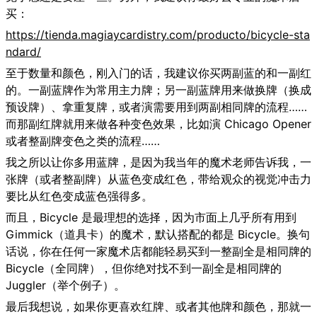
买：
https://tienda.magiaycardistry.com/producto/bicycle-sta
ndard/
至于数量和颜色，刚入门的话，我建议你买两副蓝的和一副红
的。一副蓝牌作为常用主力牌；另一副蓝牌用来做换牌（换成
预设牌）、拿重复牌，或者演需要用到两副相同牌的流程……
而那副红牌就用来做各种变色效果，比如演 Chicago Opener
或者整副牌变色之类的流程……
我之所以让你多用蓝牌，是因为我当年的魔术老师告诉我，一
张牌（或者整副牌）从蓝色变成红色，带给观众的视觉冲击力
要比从红色变成蓝色强得多。
而且，Bicycle 是最理想的选择，因为市面上几乎所有用到
Gimmick（道具卡）的魔术，默认搭配的都是 Bicycle。换句
话说，你在任何一家魔术店都能轻易买到一整副全是相同牌的
Bicycle（全同牌），但你绝对找不到一副全是相同牌的
Juggler（举个例子）。
最后我想说，如果你更喜欢红牌、或者其他牌和颜色，那就一