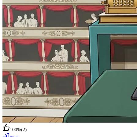
100
%
(
2
)