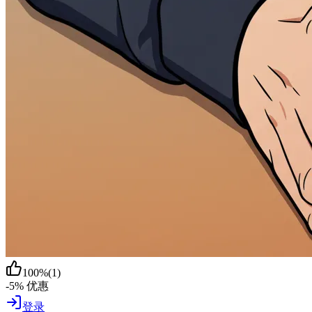
100
%
(
1
)
-5% 优惠
登录