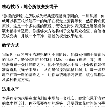
核心技巧：随心所欲变换绳子
“教授的梦魇”之所以成为经典流程是有原因的。一旦掌握，你
就可以将三根长短不一的绳子在视觉上变得等长，然后再恢复
原状。这是一个多功能的流程，无论是街头表演还是近景桌前
演出都非常适用。你能够大方地将绳子交给观众检查，自信地
完成变换，并以一个干净、震撼的视觉效果结束。
教学方式
Julio Ribera 将整个流程拆解为不同阶段。他特别强调手法背后
的“动机”，确保你明白如何利用 Misdirection（视线引导）将
秘密掩藏于众目睽睽之下。他不仅是演示手法，还会教你如何
准备道具（绳子本身），从而确保流程流畅且耐用。每一课都
建立在前一课的基础之上，让你系统地学习设置、核心流程以
及多种收尾方式。
适用水平
本课程专为想要在表演剧目中增加一套扎实、职业化绳子流程
的魔术师设计。你不需要多年的经验，只要愿意花时间练习手