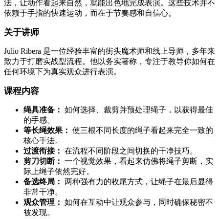
法，让动作看起来自然，就能出色地完成表演。这些技术并不
依赖于手指的快速运动，而在于节奏感和自信心。
关于讲师
Julio Ribera 是一位经验丰富的街头魔术师和线上导师，多年来
致力于打磨实战型流程。他以务实著称，专注于教导你如何在
任何环境下为真实观众进行表演。
课程内容
绳具准备：
如何选择、裁剪并预处理绳子，以获得最佳
的手感。
等长绳效果：
使三根不同长度的绳子看起来完全一致的
核心手法。
过渡衔接：
在流程不同阶段之间切换的干净技巧。
剪刀切断：
一个视觉效果，看起来仿佛将绳子剪断，实
际上绳子依然完好。
备选终局：
两种强有力的收尾方式，让绳子在最后显得
非常干净。
观众管理：
如何在互动中让观众参与，同时确保秘密不
被发现。