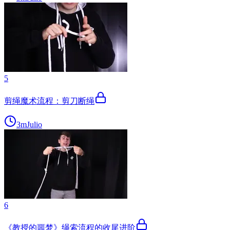
5
剪绳魔术流程：剪刀断绳
3m
Julio
6
《教授的噩梦》绳索流程的收尾进阶