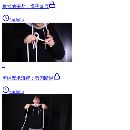
教授的噩梦：绳子复原
3m
Julio
5
剪绳魔术流程：剪刀断绳
3m
Julio