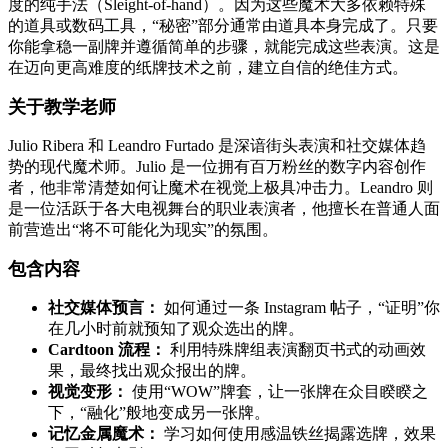
度的纯手法（Sleight-of-hand）。因为这些魔术大多依赖特殊
的道具或数码工具，“秘密”部分通常由道具本身完成了。只要
你能拿稳一副牌并遵循简单的步骤，就能完成这些表演。这是
在迈向更高难度的纸牌技术之前，建立自信的绝佳方式。
关于教学老师
Julio Ribera 和 Leandro Furtado 是深谙街头表演和社交媒体趋
势的现代魔术师。Julio 是一位拥有百万粉丝的数字内容创作
者，他非常清楚如何让魔术在视觉上极具冲击力。Leandro 则
是一位活跃于各大电视舞台的职业表演者，他擅长在普通人面
前营造出“将不可能化为现实”的氛围。
包含内容
社交媒体预言：
如何通过一条 Instagram 帖子，“证明”你
在几小时前就预知了观众选出的牌。
Cardtoon 流程：
利用特殊牌组表演翻页书式的动画效
果，最终找出观众报出的牌。
视觉变形：
使用“WOW”牌套，让一张牌在众目睽睽之
下，“融化”般地变成另一张牌。
记忆金属魔术：
学习如何使用感温铁丝揭露选牌，效果