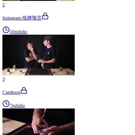
2
Instagram 纸牌预言
10m
Julio
3
Cardtoon
7m
Julio