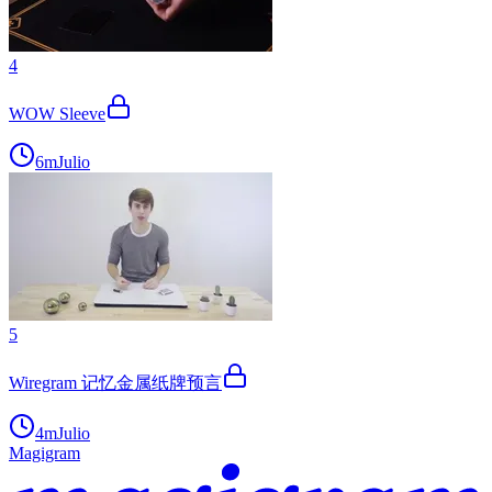
4
WOW Sleeve
6m
Julio
5
Wiregram 记忆金属纸牌预言
4m
Julio
Magigram