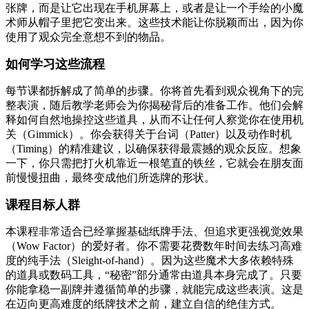
张牌，而是让它出现在手机屏幕上，或者是让一个手绘的小魔
术师从帽子里把它变出来。这些技术能让你脱颖而出，因为你
使用了观众完全意想不到的物品。
如何学习这些流程
每节课都拆解成了简单的步骤。你将首先看到观众视角下的完
整表演，随后教学老师会为你揭秘背后的准备工作。他们会解
释如何自然地操控这些道具，从而不让任何人察觉你在使用机
关（Gimmick）。你会获得关于台词（Patter）以及动作时机
（Timing）的精准建议，以确保获得最震撼的观众反应。想象
一下，你只需把打火机靠近一根笔直的铁丝，它就会在朋友面
前慢慢扭曲，最终变成他们所选牌的形状。
课程目标人群
本课程非常适合已经掌握基础纸牌手法、但追求更强视觉效果
（Wow Factor）的爱好者。你不需要花费数年时间去练习高难
度的纯手法（Sleight-of-hand）。因为这些魔术大多依赖特殊
的道具或数码工具，“秘密”部分通常由道具本身完成了。只要
你能拿稳一副牌并遵循简单的步骤，就能完成这些表演。这是
在迈向更高难度的纸牌技术之前，建立自信的绝佳方式。