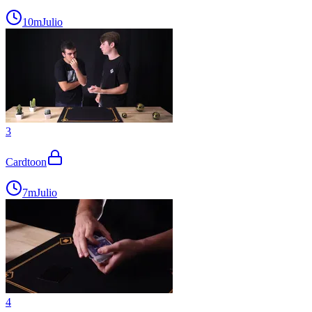
10m
Julio
3
Cardtoon
7m
Julio
4