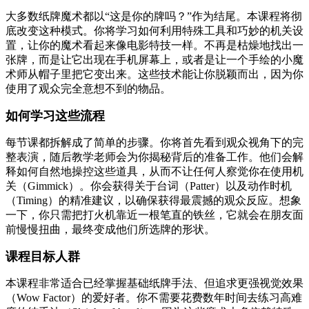
大多数纸牌魔术都以“这是你的牌吗？”作为结尾。本课程将彻
底改变这种模式。你将学习如何利用特殊工具和巧妙的机关设
置，让你的魔术看起来像电影特技一样。不再是枯燥地找出一
张牌，而是让它出现在手机屏幕上，或者是让一个手绘的小魔
术师从帽子里把它变出来。这些技术能让你脱颖而出，因为你
使用了观众完全意想不到的物品。
如何学习这些流程
每节课都拆解成了简单的步骤。你将首先看到观众视角下的完
整表演，随后教学老师会为你揭秘背后的准备工作。他们会解
释如何自然地操控这些道具，从而不让任何人察觉你在使用机
关（Gimmick）。你会获得关于台词（Patter）以及动作时机
（Timing）的精准建议，以确保获得最震撼的观众反应。想象
一下，你只需把打火机靠近一根笔直的铁丝，它就会在朋友面
前慢慢扭曲，最终变成他们所选牌的形状。
课程目标人群
本课程非常适合已经掌握基础纸牌手法、但追求更强视觉效果
（Wow Factor）的爱好者。你不需要花费数年时间去练习高难