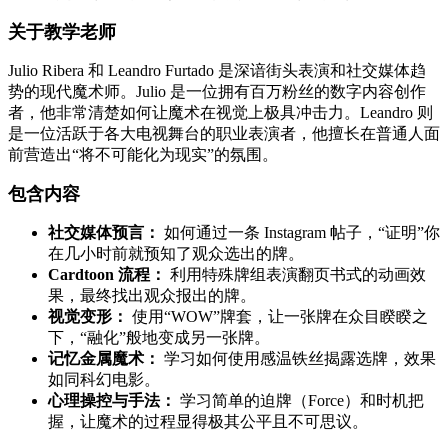
关于教学老师
Julio Ribera 和 Leandro Furtado 是深谙街头表演和社交媒体趋
势的现代魔术师。Julio 是一位拥有百万粉丝的数字内容创作
者，他非常清楚如何让魔术在视觉上极具冲击力。Leandro 则
是一位活跃于各大电视舞台的职业表演者，他擅长在普通人面
前营造出“将不可能化为现实”的氛围。
包含内容
社交媒体预言：
如何通过一条 Instagram 帖子，“证明”你
在几小时前就预知了观众选出的牌。
Cardtoon 流程：
利用特殊牌组表演翻页书式的动画效
果，最终找出观众报出的牌。
视觉变形：
使用“WOW”牌套，让一张牌在众目睽睽之
下，“融化”般地变成另一张牌。
记忆金属魔术：
学习如何使用感温铁丝揭露选牌，效果
如同科幻电影。
心理操控与手法：
学习简单的迫牌（Force）和时机把
握，让魔术的过程显得极其公平且不可思议。