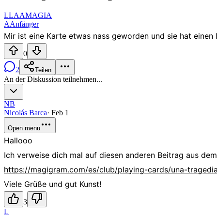
L
LAAMAGIA
A
Anfänger
Mir ist eine Karte etwas nass geworden und sie hat eine
0
2
Teilen
An der Diskussion teilnehmen...
NB
Nicolás Barca
·
Feb 1
Open menu
Hallooo
Ich verweise dich mal auf diesen anderen Beitrag aus dem 
https://magigram.com/es/club/playing-cards/una-tragedi
Viele Grüße und gut Kunst!
3
L