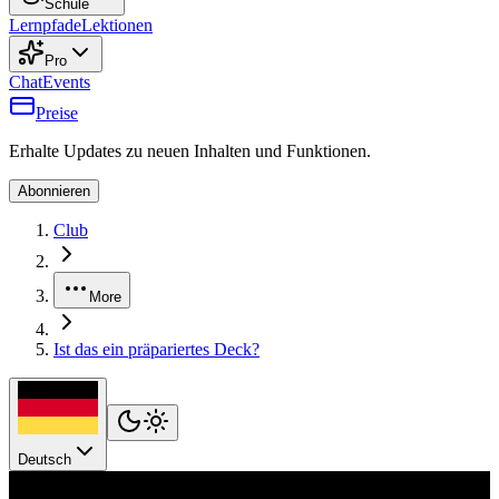
Schule
Lernpfade
Lektionen
Pro
Chat
Events
Preise
Erhalte Updates zu neuen Inhalten und Funktionen.
Abonnieren
Club
More
Ist das ein präpariertes Deck?
Deutsch