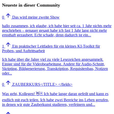
Neueste in dieser Community
0
Das wird meine zweite Show
hallo zusammen, ich glaube, ich habe hier seit ca. 1 Jahr nichts mehr
geschrieben – genauer gesagt habe ich fast 1 Jahr lang nicht mehr
ernsthaft gezaubert. Echt schade, denn dadurch ist ein...
1
Ein praktischer Leitfaden für ein kleines KI-Toolkit für
Proben- und Auftrittsarbeit
Ich habe über die Jahre viel zu viele Lesezeichen angesammelt.
Einige sind für die Videobearbeitung. Andere für Audio-Schnitt,
Skripting, Bildgenerierung, Transkription, Requisitenbau, Notizen
oder...
0
ZAUBERKURS</TITLE> </fields>
Was geht, Kollegen! 👋🃏 Ich habe lange daran gefeilt und kann es
endlich mit euch teilen. Ich habe zwei Bereiche ins Leben gerufen,
in denen wir gute Zauberkunst studieren, verfeinern und...