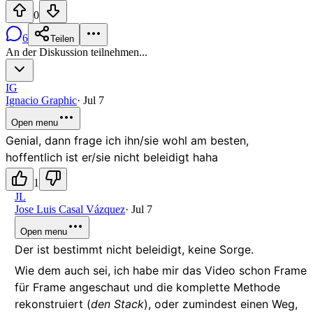
0
6
Teilen
An der Diskussion teilnehmen...
IG
Ignacio Graphic
·
Jul 7
Open menu
Genial, dann frage ich ihn/sie wohl am besten,
hoffentlich ist er/sie nicht beleidigt haha
1
JL
Jose Luis Casal Vázquez
·
Jul 7
Open menu
Der ist bestimmt nicht beleidigt, keine Sorge.
Wie dem auch sei, ich habe mir das Video schon Frame
für Frame angeschaut und die komplette Methode
rekonstruiert (
den Stack
), oder zumindest einen Weg,