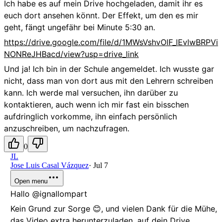
Ich habe es auf mein Drive hochgeladen, damit ihr es
euch dort ansehen könnt. Der Effekt, um den es mir
geht, fängt ungefähr bei Minute 5:30 an.
https://drive.google.com/file/d/1MWsVshvOlF_lEvlwBRPVi
NONReJHBacd/view?usp=drive_link
Und ja! Ich bin in der Schule angemeldet. Ich wusste gar
nicht, dass man von dort aus mit den Lehrern schreiben
kann. Ich werde mal versuchen, ihn darüber zu
kontaktieren, auch wenn ich mir fast ein bisschen
aufdringlich vorkomme, ihn einfach persönlich
anzuschreiben, um nachzufragen.
0
JL
Jose Luis Casal Vázquez
·
Jul 7
Open menu
Hallo @ignallompart
Kein Grund zur Sorge 😊, und vielen Dank für die Mühe,
das Video extra herunterzuladen, auf dein Drive