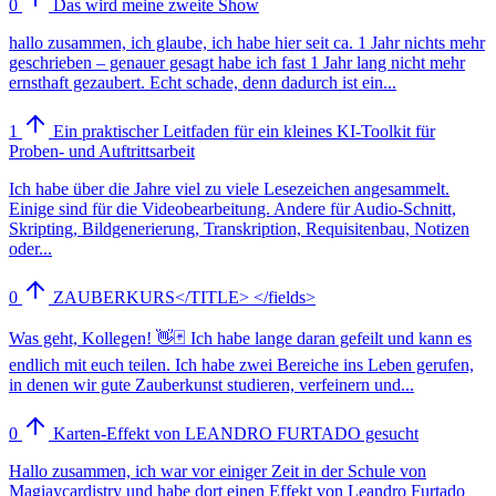
0
Das wird meine zweite Show
hallo zusammen, ich glaube, ich habe hier seit ca. 1 Jahr nichts mehr
geschrieben – genauer gesagt habe ich fast 1 Jahr lang nicht mehr
ernsthaft gezaubert. Echt schade, denn dadurch ist ein...
1
Ein praktischer Leitfaden für ein kleines KI-Toolkit für
Proben- und Auftrittsarbeit
Ich habe über die Jahre viel zu viele Lesezeichen angesammelt.
Einige sind für die Videobearbeitung. Andere für Audio-Schnitt,
Skripting, Bildgenerierung, Transkription, Requisitenbau, Notizen
oder...
0
ZAUBERKURS</TITLE> </fields>
Was geht, Kollegen! 👋🃏 Ich habe lange daran gefeilt und kann es
endlich mit euch teilen. Ich habe zwei Bereiche ins Leben gerufen,
in denen wir gute Zauberkunst studieren, verfeinern und...
0
Karten-Effekt von LEANDRO FURTADO gesucht
Hallo zusammen, ich war vor einiger Zeit in der Schule von
Magiaycardistry und habe dort einen Effekt von Leandro Furtado