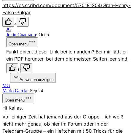
https://es.scribd.com/document/570181204/Gran-Henry-
Falso-Pulgar
2
JC
Jokin Cuadrado
·
Oct 5
Open menu
Funktioniert dieser Link bei jemandem? Bei mir lädt er
ein PDF herunter, bei dem die meisten Seiten leer sind.
0
Antworten anzeigen
MG
Mario Garcia
·
Sep 24
Open menu
Hi Kailas.
Vor einiger Zeit hat jemand aus der Gruppe – ich weiß
nicht mehr genau, ob hier im Forum oder in der
Telegram-Gruppe – ein Heftchen mit 50 Tricks für die