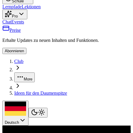
Schule
Lernpfade
Lektionen
Pro
Chat
Events
Preise
Erhalte Updates zu neuen Inhalten und Funktionen.
Abonnieren
Club
More
Ideen für den Daumenspitze
Deutsch