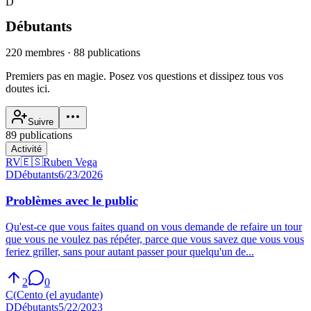
D
Débutants
220 membres
·
88 publications
Premiers pas en magie. Posez vos questions et dissipez tous vos
doutes ici.
Suivre
89 publications
Activité
RV
🇪🇸
Ruben Vega
D
Débutants
6/23/2026
Problèmes avec le public
Qu'est-ce que vous faites quand on vous demande de refaire un tour
que vous ne voulez pas répéter, parce que vous savez que vous vous
feriez griller, sans pour autant passer pour quelqu'un de...
2
0
C(
Cento (el ayudante)
D
Débutants
5/22/2023