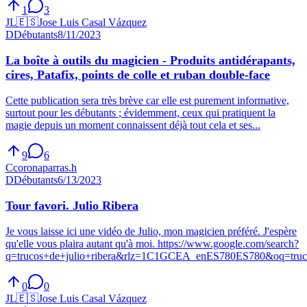
1
3
JL
🇪🇸
Jose Luis Casal Vázquez
D
Débutants
8/11/2023
La boîte à outils du magicien - Produits antidérapants,
cires, Patafix, points de colle et ruban double-face
Cette publication sera très brève car elle est purement informative,
surtout pour les débutants ; évidemment, ceux qui pratiquent la
magie depuis un moment connaissent déjà tout cela et ses...
9
6
C
coronaparras.h
D
Débutants
6/13/2023
Tour favori. Julio Ribera
Je vous laisse ici une vidéo de Julio, mon magicien préféré. J'espère
qu'elle vous plaira autant qu'à moi. https://www.google.com/search?
q=trucos+de+julio+ribera&rlz=1C1GCEA_enES780ES780&oq=truco
0
0
JL
🇪🇸
Jose Luis Casal Vázquez