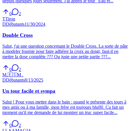
depuis quelques jours seulement. J'ai appris le tour "Eau et...
0
2
T
Tiron
D
Débutants
11/30/2024
Double Cross
Salut, j'ai une question concernant le Double Cross. La sorte de pâte
à modeler fournie pour faire adhérer la croix au doigt, faut-il en
mettre la dose complète ??? Ou juste une petite partie ???...
0
2
M.
🇪🇸
M .
D
Débutants
8/13/2025
Un tour facile et sympa
Salut ! Pour vous mettre dans le bain : quand je présente des tours à
mes amis ou à ma famille, mon frère est toujours bluffé. Ça fait un
moment qu'il me demande de lui montrer un truc super facile...
0
2
L
LAAMAGIA