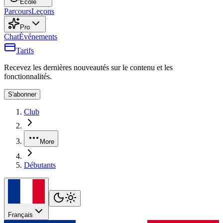
École
Parcours
Leçons
Pro
Chat
Événements
Tarifs
Recevez les dernières nouveautés sur le contenu et les
fonctionnalités.
S'abonner
Club
More
Débutants
Français