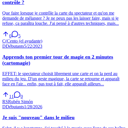
contrôle ?
Que faire lorsque je contrôle la carte du spectateur et qu'on me
demande de mélanger ? Je ne peux pas les laisser faire, mais si je
refuse, ça paraîtra louche. J'ai pensé à d'autres techniques, mais...
0
5
C(
Cento (el ayudante)
D
Débutants
5/22/2023
Apprends ton premier tour de magie en 2 minutes
(cartomagie)
EFFET: le spectateur choisit librement une carte et on la perd au
milieu du jeu. D'un geste magique, la carte se retourne et apparaît
face en l'air... enfin, pas tout à fait, elle apparaît ailleurs...
11
0
RS
Rubén Simón
D
Débutants
1/28/2026
Je suis "nouveau" dans le milieu