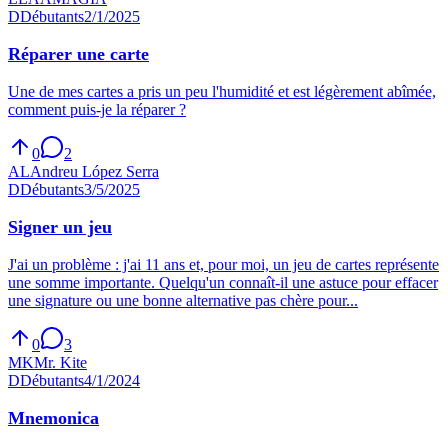
D
Débutants
2/1/2025
Réparer une carte
Une de mes cartes a pris un peu l'humidité et est légèrement abîmée,
comment puis-je la réparer ?
0
2
AL
Andreu López Serra
D
Débutants
3/5/2025
Signer un jeu
J'ai un problème : j'ai 11 ans et, pour moi, un jeu de cartes représente
une somme importante. Quelqu'un connaît-il une astuce pour effacer
une signature ou une bonne alternative pas chère pour...
0
3
MK
Mr. Kite
D
Débutants
4/1/2024
Mnemonica