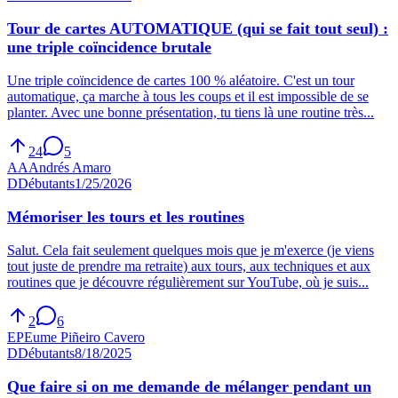
Tour de cartes AUTOMATIQUE (qui se fait tout seul) :
une triple coïncidence brutale
Une triple coïncidence de cartes 100 % aléatoire. C'est un tour
automatique, ça marche à tous les coups et il est impossible de se
planter. Avec une bonne présentation, tu tiens là une routine très...
24
5
AA
Andrés Amaro
D
Débutants
1/25/2026
Mémoriser les tours et les routines
Salut. Cela fait seulement quelques mois que je m'exerce (je viens
tout juste de prendre ma retraite) aux tours, aux techniques et aux
routines que je découvre régulièrement sur YouTube, où je suis...
2
6
EP
Eume Piñeiro Cavero
D
Débutants
8/18/2025
Que faire si on me demande de mélanger pendant un