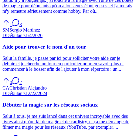
Salut, il y a longtemps, j'ai touché à la magie avec l'une de ces boîtes
de magie pour débutants qu'on a tous eues étant gosses, et j'aimerais
m'y remettre sérieusement comme hobby. Par où...
1
3
SM
Sergio Martínez
D
Débutants
1/4/2026
Aide pour trouver le nom d'un tour
Salut la famille, je passe par ici pour solliciter votre aide car je
débute et je cherche un tour en particulier pour en savoir plus et
commencer à le bosser afin de l'ajouter à mon répertoire ; un...
0
2
CA
Christian Alejandro
D
Débutants
12/22/2024
Débuter la magie sur les réseaux sociaux
Salut à tous, je me suis lancé dans cet univers incroyable avec des
livres ainsi qu'un kit de magie et de cardistry, et ça me démange de
filmer ma magie pour les réseaux (YouTube, par exemple)....