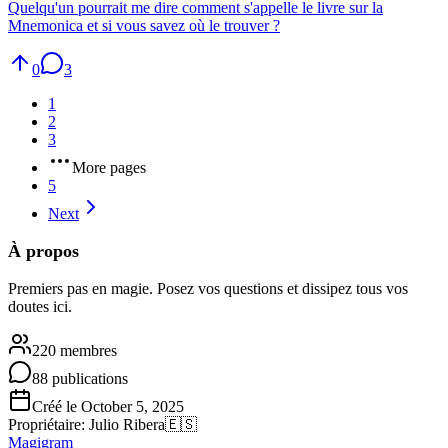
Quelqu'un pourrait me dire comment s'appelle le livre sur la
Mnemonica et si vous savez où le trouver ?
0
3
1
2
3
More pages
5
Next
À propos
Premiers pas en magie. Posez vos questions et dissipez tous vos
doutes ici.
220 membres
88 publications
Créé le October 5, 2025
Propriétaire
:
Julio Ribera
🇪🇸
Magigram