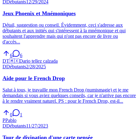
D
Débutants
12/29/2024
Jeux Phoenix et Mnémoniques
Détail, suggestion ou conseil. Évidemment, ceci s'adresse aux
débutants et aux initiés qui s'intéressent à la mnémonique et qui
souhaitent l'apprendre mais qui n'ont pas encore de livre ou
d'accès...
6
6
DT
🇲🇽
Dario tellez calzada
D
Débutants
2/28/2025
Aide pour le French Drop
Salut à tous, je travaille mon French Drop (numismagie) et je me
demandais si vous aviez quelques conseils, car je n'arrive pas encore
à le rendre vraiment naturel. PS : pour le French Drop, est-il...
0
1
P
Pablo
D
Débutants
11/27/2023
Tour de divination d'une carte pensée