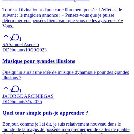
Tour : « Divination » d'une carte librement pensée. L'effet est le
suivant : le magicien annonce : « Pensez-vous que je puisse
déterminer vos pensées bien avant que vous ne les ayez eues ? »
Vous...
0
1
SA
Samuel Asensio
D
Débutants
10/29/2023
Musique pour grandes illusions
Quelqu'un aurait une idée de musique dynamique pour des grandes
illusions ?
0
1
JA
JORGE ARCINIEGAS
D
Débutants
3/5/2025
Quel tour simple puis-je apprendre ?
Bonjour, comme je l'ai dit, je suis relativement nouveau dans le
monde de la magie. Je possède mon premier jeu de cartes de qualité