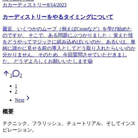
カ
カーディストリー
8/14/2023
カーディストリーをやるタイミングについて
最近、いくつかのムーブ（例えばCromなど）を学び始めた
のですが、 そこで、ある問題にぶつかりました： 覚えた技
をどうやってマジックに組み込めばいいのか、あるいは、単
純に誰かに見せる前の導入としてどう取り入れたらいいのか
分かりません。 そのため、今回質問させていただきまし
た。 どうぞよろしくお願いいたします😃
1
2
1
2
Next
概要
テクニック、フラリッシュ、チュートリアル、そしてインス
ピレーション。