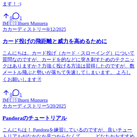
ます！ :)
0
1
IM
🇪🇸
Ihuen Munuera
カ
カーディストリー
8/12/2025
カード投げの飛距離と威力を高めるために
こんにちは。カード投げ（カード・スローイング）について
質問なのですが、カードを的などに突き刺すためのテクニッ
クはありますか？力強く投げる方法は習得したのですが、数
メートル飛ぶと勢いが落ちて失速してしまいます。 よろし
くお願いします 🃏
0
1
IM
🇪🇸
Ihuen Munuera
カ
カーディストリー
5/20/2025
Pandoraのチュートリアル
こんにちは！ Pandoraを練習しているのですが、良いチュー
トリアルがなかなか見つからなくて……。どなたかおすすめ