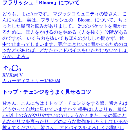
フラリッシュ「Bloom」について
どうも、またAceです。 マジックコミュニティの皆さん、こ
んにちは。 実は、フラリッシュの「Bloom」について、ちょ
っとした疑問と悩みがありまして。 2つのパケットを開かせ
るために、圧力をかけるのをやめる（力を抜く）段階がある
のですが、 いくら力を抜いてもほんの少ししか開かず、途
中で止まってしまいます。完全にきれいに開かせるためのコ
ツなどがあれば、どなたかアドバイスをいただけないでしょ
うか。よろ...
0
0
XV
Xavi V
カ
カーディストリー
1/9/2024
トップ・チェンジをうまく見せるコツ
皆さん、こんにちは！トップ・チェンジをする際、皆さんは
どうやって自然に見せていますか？ 相手は1人よりも、最低
2人以上の方がやりやすいのでしょうか？ また、その際にど
んなセリフを言ったり、どのような動作をしたりしているか
教えてください。 皆さん、アドバイスをよろしくお願いし