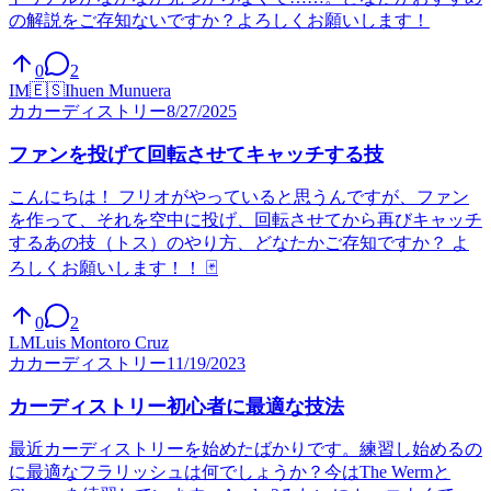
の解説をご存知ないですか？よろしくお願いします！
0
2
IM
🇪🇸
Ihuen Munuera
カ
カーディストリー
8/27/2025
ファンを投げて回転させてキャッチする技
こんにちは！ フリオがやっていると思うんですが、ファン
を作って、それを空中に投げ、回転させてから再びキャッチ
するあの技（トス）のやり方、どなたかご存知ですか？ よ
ろしくお願いします！！ 🃏
0
2
LM
Luis Montoro Cruz
カ
カーディストリー
11/19/2023
カーディストリー初心者に最適な技法
最近カーディストリーを始めたばかりです。練習し始めるの
に最適なフラリッシュは何でしょうか？今はThe Wermと