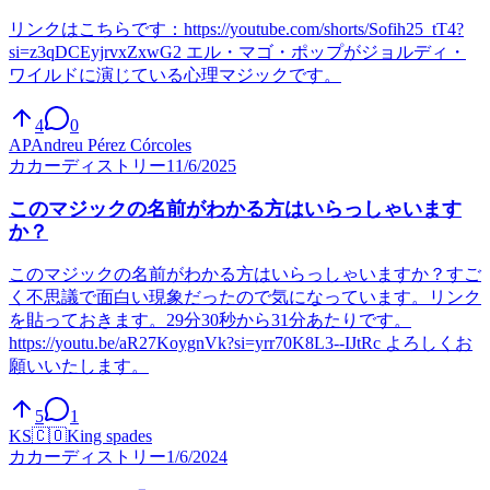
リンクはこちらです：https://youtube.com/shorts/Sofih25_tT4?
si=z3qDCEyjrvxZxwG2 エル・マゴ・ポップがジョルディ・
ワイルドに演じている心理マジックです。
4
0
AP
Andreu Pérez Córcoles
カ
カーディストリー
11/6/2025
このマジックの名前がわかる方はいらっしゃいます
か？
このマジックの名前がわかる方はいらっしゃいますか？すご
く不思議で面白い現象だったので気になっています。リンク
を貼っておきます。29分30秒から31分あたりです。
https://youtu.be/aR27KoygnVk?si=yrr70K8L3--IJtRc よろしくお
願いいたします。
5
1
KS
🇨🇴
King spades
カ
カーディストリー
1/6/2024