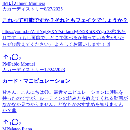
IM
🇪🇸
Ihuen Munuera
カ
カーディストリー
8/27/2025
これって可能ですか？それともフェイクでしょうか？
https://youtu.be/ZaiJNgt3yXY?si=famdy9N5R5iX8Ygo 33秒あた
りです （もし可能で、どこで学べるか知っている方がいた
らぜひ教えてください） よろしくお願いします！ 🃏
1
2
PM
Pablo Montiel
カ
カーディストリー
12/24/2023
カード・マニピュレーション
皆さん、こんにちは🙃。最近マニピュレーションに興味を
持ったのですが、ルーティンの組み方を教えてくれる動画が
なかなか見つかりません。どなたかおすすめを知りません
か？😁
1
2
MP
Mateo Piana