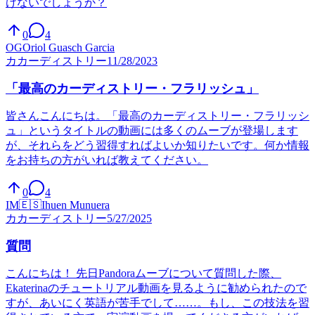
けないでしょうか？
0
4
OG
Oriol Guasch Garcia
カ
カーディストリー
11/28/2023
「最高のカーディストリー・フラリッシュ」
皆さんこんにちは。「最高のカーディストリー・フラリッシ
ュ」というタイトルの動画には多くのムーブが登場します
が、それらをどう習得すればよいか知りたいです。何か情報
をお持ちの方がいれば教えてください。
0
4
IM
🇪🇸
Ihuen Munuera
カ
カーディストリー
5/27/2025
質問
こんにちは！ 先日Pandoraムーブについて質問した際、
Ekaterinaのチュートリアル動画を見るように勧められたので
すが、あいにく英語が苦手でして……。もし、この技法を習