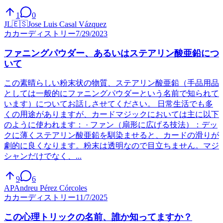
1
0
JL
🇪🇸
Jose Luis Casal Vázquez
カ
カーディストリー
7/29/2023
ファニングパウダー、あるいはステアリン酸亜鉛につ
いて
この素晴らしい粉末状の物質、ステアリン酸亜鉛（手品用品
としては一般的にファニングパウダーという名前で知られて
います）についてお話しさせてください。 日常生活でも多
くの用途がありますが、カードマジックにおいては主に以下
のように使われます： · ファン（扇形に広げる技法）：デッ
クに薄くステアリン酸亜鉛を馴染ませると、カードの滑りが
劇的に良くなります。粉末は透明なので目立ちません。マジ
シャンだけでなく、...
9
6
AP
Andreu Pérez Córcoles
カ
カーディストリー
11/7/2025
この心理トリックの名前、誰か知ってますか？