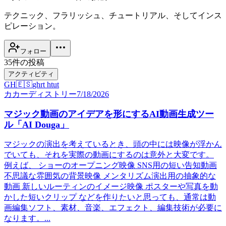
テクニック、フラリッシュ、チュートリアル、そしてインス
ピレーション。
フォロー
35件の投稿
アクティビティ
GH
🇪🇸
ghrt htut
カ
カーディストリー
7/18/2026
マジック動画のアイデアを形にするAI動画生成ツー
ル「AI Douga」
マジックの演出を考えているとき、頭の中には映像が浮かん
でいても、それを実際の動画にするのは意外と大変です。
例えば、 ショーのオープニング映像 SNS用の短い告知動画
不思議な雰囲気の背景映像 メンタリズム演出用の抽象的な
動画 新しいルーティンのイメージ映像 ポスターや写真を動
かした短いクリップ などを作りたいと思っても、通常は動
画編集ソフト、素材、音楽、エフェクト、編集技術が必要に
なります。...