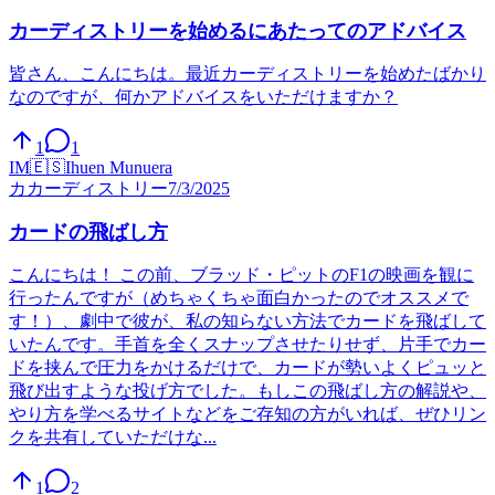
カーディストリーを始めるにあたってのアドバイス
皆さん、こんにちは。最近カーディストリーを始めたばかり
なのですが、何かアドバイスをいただけますか？
1
1
IM
🇪🇸
Ihuen Munuera
カ
カーディストリー
7/3/2025
カードの飛ばし方
こんにちは！ この前、ブラッド・ピットのF1の映画を観に
行ったんですが（めちゃくちゃ面白かったのでオススメで
す！）、劇中で彼が、私の知らない方法でカードを飛ばして
いたんです。手首を全くスナップさせたりせず、片手でカー
ドを挟んで圧力をかけるだけで、カードが勢いよくピュッと
飛び出すような投げ方でした。もしこの飛ばし方の解説や、
やり方を学べるサイトなどをご存知の方がいれば、ぜひリン
クを共有していただけな...
1
2