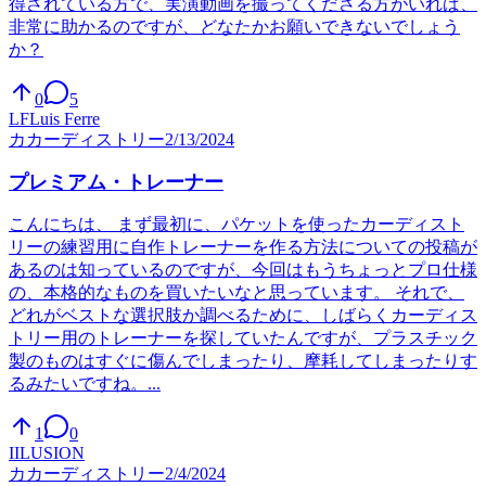
得されている方で、実演動画を撮ってくださる方がいれば、
非常に助かるのですが、どなたかお願いできないでしょう
か？
0
5
LF
Luis Ferre
カ
カーディストリー
2/13/2024
プレミアム・トレーナー
こんにちは、 まず最初に、パケットを使ったカーディスト
リーの練習用に自作トレーナーを作る方法についての投稿が
あるのは知っているのですが、今回はもうちょっとプロ仕様
の、本格的なものを買いたいなと思っています。 それで、
どれがベストな選択肢か調べるために、しばらくカーディス
トリー用のトレーナーを探していたんですが、プラスチック
製のものはすぐに傷んでしまったり、摩耗してしまったりす
るみたいですね。...
1
0
I
ILUSION
カ
カーディストリー
2/4/2024