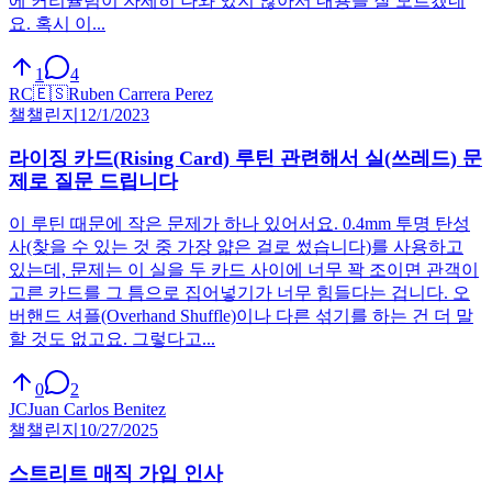
에 커리큘럼이 자세히 나와 있지 않아서 내용을 잘 모르겠네
요. 혹시 이...
1
4
RC
🇪🇸
Ruben Carrera Perez
챌
챌린지
12/1/2023
라이징 카드(Rising Card) 루틴 관련해서 실(쓰레드) 문
제로 질문 드립니다
이 루틴 때문에 작은 문제가 하나 있어서요. 0.4mm 투명 탄성
사(찾을 수 있는 것 중 가장 얇은 걸로 썼습니다)를 사용하고
있는데, 문제는 이 실을 두 카드 사이에 너무 꽉 조이면 관객이
고른 카드를 그 틈으로 집어넣기가 너무 힘들다는 겁니다. 오
버핸드 셔플(Overhand Shuffle)이나 다른 섞기를 하는 건 더 말
할 것도 없고요. 그렇다고...
0
2
JC
Juan Carlos Benitez
챌
챌린지
10/27/2025
스트리트 매직 가입 인사