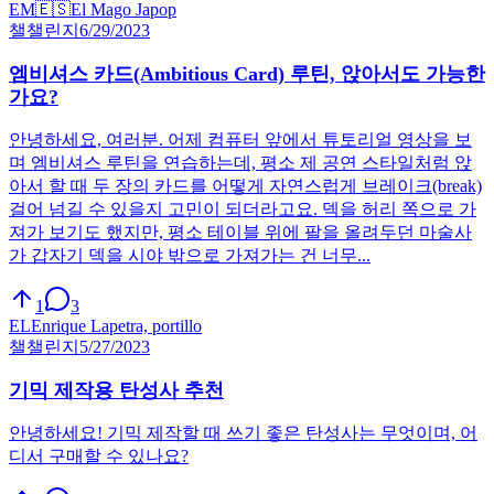
EM
🇪🇸
El Mago Japop
챌
챌린지
6/29/2023
엠비셔스 카드(Ambitious Card) 루틴, 앉아서도 가능한
가요?
안녕하세요, 여러분. 어제 컴퓨터 앞에서 튜토리얼 영상을 보
며 엠비셔스 루틴을 연습하는데, 평소 제 공연 스타일처럼 앉
아서 할 때 두 장의 카드를 어떻게 자연스럽게 브레이크(break)
걸어 넘길 수 있을지 고민이 되더라고요. 덱을 허리 쪽으로 가
져가 보기도 했지만, 평소 테이블 위에 팔을 올려두던 마술사
가 갑자기 덱을 시야 밖으로 가져가는 건 너무...
1
3
EL
Enrique Lapetra, portillo
챌
챌린지
5/27/2023
기믹 제작용 탄성사 추천
안녕하세요! 기믹 제작할 때 쓰기 좋은 탄성사는 무엇이며, 어
디서 구매할 수 있나요?