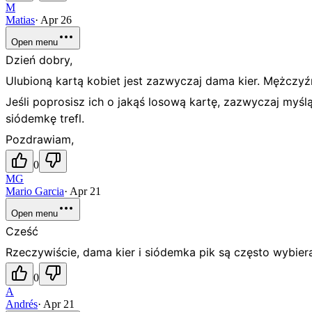
M
Matias
·
Apr 26
Open menu
Dzień dobry,
Ulubioną kartą kobiet jest zazwyczaj dama kier. Mężczyźni
Jeśli poprosisz ich o jakąś losową kartę, zazwyczaj myślą 
siódemkę trefl.
Pozdrawiam,
0
MG
Mario Garcia
·
Apr 21
Open menu
Cześć
Rzeczywiście, dama kier i siódemka pik są często wybier
0
A
Andrés
·
Apr 21