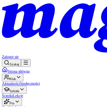
Zaloguj się
Szukaj
Strona główna
Klub
Aktualności
Społeczności
Szkoła
Ścieżki
Lekcje
Pro