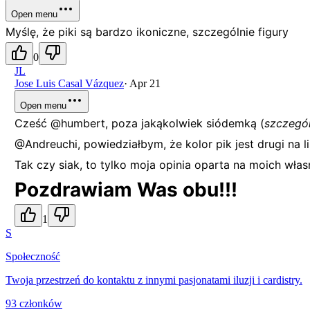
Open menu
Myślę, że piki są bardzo ikoniczne, szczególnie figury
0
JL
Jose Luis Casal Vázquez
·
Apr 21
Open menu
Cześć @humbert, poza jakąkolwiek siódemką (
szczegól
@Andreuchi, powiedziałbym, że kolor pik jest drugi na li
Tak czy siak, to tylko moja opinia oparta na moich wła
Pozdrawiam Was obu!!!
1
S
Społeczność
Twoja przestrzeń do kontaktu z innymi pasjonatami iluzji i cardistry.
93 członków