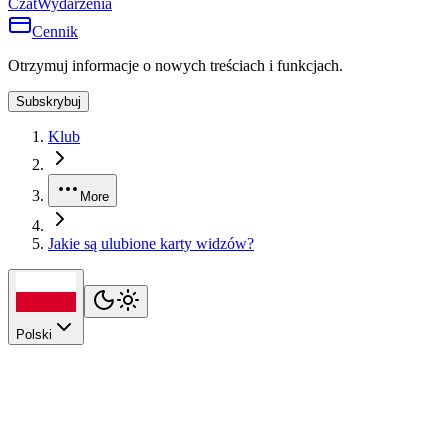
Czat
Wydarzenia
Cennik
Otrzymuj informacje o nowych treściach i funkcjach.
Subskrybuj
Klub
More
Jakie są ulubione karty widzów?
Polski