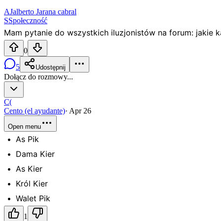
AJ
alberto Jarana cabral
S
Społeczność
Mam pytanie do wszystkich iluzjonistów na forum: jakie k
0
5
Udostępnij
Dołącz do rozmowy...
C(
Cento (el ayudante)
·
Apr 26
Open menu
As Pik
Dama Kier
As Kier
Król Kier
Walet Pik
1