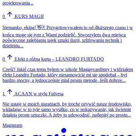
projektowania...
0
KURS MAGII
Siemanko, ekipa! 👋🃏 Przygotowywałem to od dłuższego czasu i w
końcu mogę się tym z Wami podzielić. Stworzyłem dwa miejsca
poświęcone zgłębianiu tajek sztuki iluzji, szlifowaniu technik i
dzieleniu...
0
Efekt z różną kartą – LEANDRO FURTADO
Cześć! Jakiś czas temu byłem w szkole Magiaycardistry i widziałem
efekt Leandro Furtado, który niesamowicie mi się spodobał – był
bardzo mocny, a jednocześnie miał prostą metodę. Jeśli dobrze...
1
ACAAN w stylu Fulvesa
Nie ustaję w moich staraniach, by trochę ożywić nasze środowisko,
wkładając w to tyle samo wysiłku, co w pokazywanie, jak świetnie
działają proste sztuczki. A żeby to udowodnić, najlepiej po prostu...
Magigram