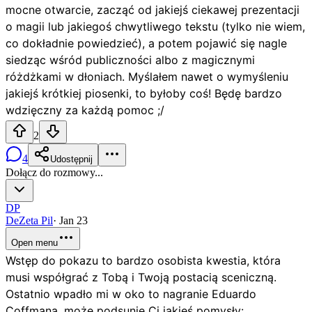
mocne otwarcie, zacząć od jakiejś ciekawej prezentacji
o magii lub jakiegoś chwytliwego tekstu (tylko nie wiem,
co dokładnie powiedzieć), a potem pojawić się nagle
siedząc wśród publiczności albo z magicznymi
różdżkami w dłoniach. Myślałem nawet o wymyśleniu
jakiejś krótkiej piosenki, to byłoby coś! Będę bardzo
wdzięczny za każdą pomoc ;/
2
4
Udostępnij
Dołącz do rozmowy...
DP
DeZeta Pil
·
Jan 23
Open menu
Wstęp do pokazu to bardzo osobista kwestia, która
musi współgrać z Tobą i Twoją postacią sceniczną.
Ostatnio wpadło mi w oko to nagranie Eduardo
Coffmana, może podsunie Ci jakieś pomysły: