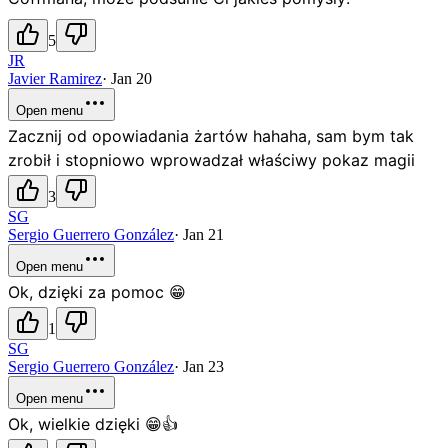
5
JR
Javier Ramirez
·
Jan 20
Open menu
Zacznij od opowiadania żartów hahaha, sam bym tak
zrobił i stopniowo wprowadzał właściwy pokaz magii
3
SG
Sergio Guerrero González
·
Jan 21
Open menu
Ok, dzięki za pomoc 😁
1
SG
Sergio Guerrero González
·
Jan 23
Open menu
Ok, wielkie dzięki 😁👍