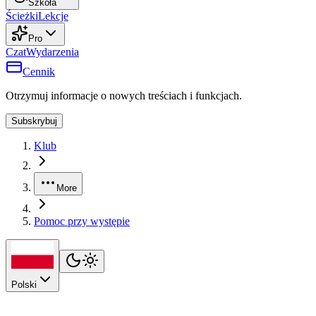
Szkoła
Ścieżki
Lekcje
Pro
Czat
Wydarzenia
Cennik
Otrzymuj informacje o nowych treściach i funkcjach.
Subskrybuj
Klub
More
Pomoc przy występie
Polski