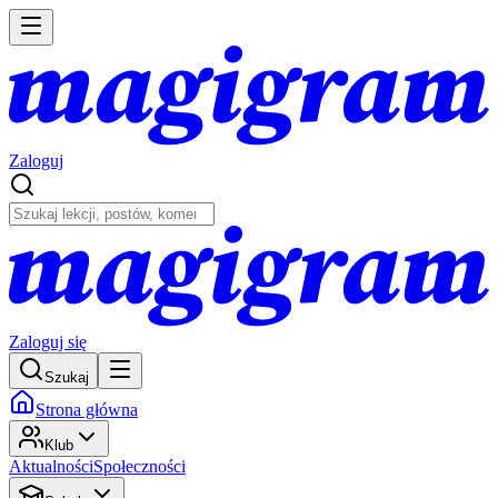
Zaloguj
Zaloguj się
Szukaj
Strona główna
Klub
Aktualności
Społeczności