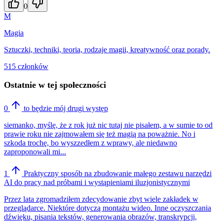
0
M
Magia
Sztuczki, techniki, teoria, rodzaje magii, kreatywność oraz porady.
515 członków
Ostatnie w tej społeczności
0
to będzie mój drugi występ
siemanko, myślę, że z rok już nic tutaj nie pisałem, a w sumie to od
prawie roku nie zajmowałem się też magią na poważnie. No i
szkoda trochę, bo wyszzedłem z wprawy, ale niedawno
zaproponowali mi...
1
Praktyczny sposób na zbudowanie małego zestawu narzędzi
AI do pracy nad próbami i wystąpieniami iluzjonistycznymi
Przez lata zgromadziłem zdecydowanie zbyt wiele zakładek w
przeglądarce. Niektóre dotyczą montażu wideo. Inne oczyszczania
dźwięku, pisania tekstów, generowania obrazów, transkrypcji,