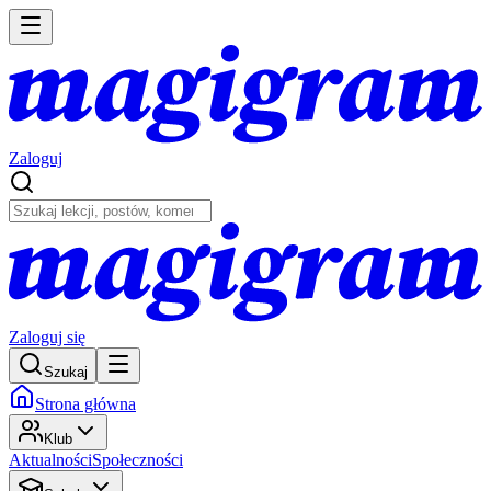
Zaloguj
Zaloguj się
Szukaj
Strona główna
Klub
Aktualności
Społeczności