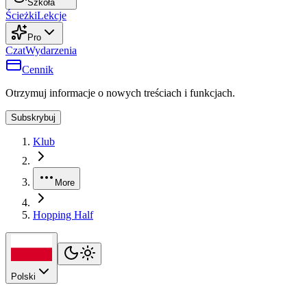
Szkoła
Ścieżki
Lekcje
Pro
Czat
Wydarzenia
Cennik
Otrzymuj informacje o nowych treściach i funkcjach.
Subskrybuj
Klub
More
Hopping Half
Polski