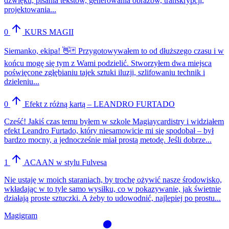
dźwięku, pisania tekstów, generowania obrazów, transkrypcji,
projektowania...
0
KURS MAGII
Siemanko, ekipa! 👋🃏 Przygotowywałem to od dłuższego czasu i w
końcu mogę się tym z Wami podzielić. Stworzyłem dwa miejsca
poświęcone zgłębianiu tajek sztuki iluzji, szlifowaniu technik i
dzieleniu...
0
Efekt z różną kartą – LEANDRO FURTADO
Cześć! Jakiś czas temu byłem w szkole Magiaycardistry i widziałem
efekt Leandro Furtado, który niesamowicie mi się spodobał – był
bardzo mocny, a jednocześnie miał prostą metodę. Jeśli dobrze...
1
ACAAN w stylu Fulvesa
Nie ustaję w moich staraniach, by trochę ożywić nasze środowisko,
wkładając w to tyle samo wysiłku, co w pokazywanie, jak świetnie
działają proste sztuczki. A żeby to udowodnić, najlepiej po prostu...
Magigram