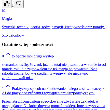
1
M
Magia
Sztuczki, techniki, teoria, rodzaje magii, kreatywność oraz porady.
515 członków
Ostatnie w tej społeczności
0
to będzie mój drugi występ
siemanko, myślę, że z rok już nic tutaj nie pisałem, a w sumie to od
prawie roku nie zajmowałem się też magią na poważnie. No i
szkoda trochę, bo wyszzedłem z wprawy, ale niedawno
zaproponowali mi...
1
Praktyczny sposób na zbudowanie małego zestawu narzędzi
AI do pracy nad próbami i wystąpieniami iluzjonistycznymi
Przez lata zgromadziłem zdecydowanie zbyt wiele zakładek w
przeglądarce. Niektóre dotyczą montażu wideo. Inne oczyszczania