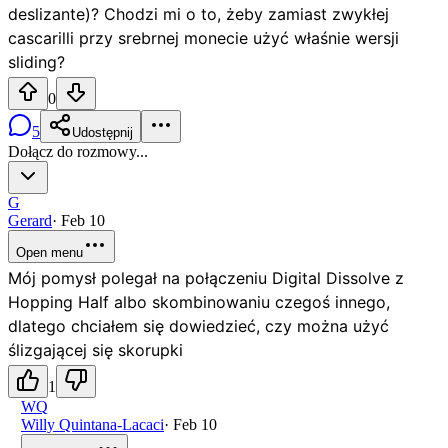
deslizante)? Chodzi mi o to, żeby zamiast zwykłej
cascarilli przy srebrnej monecie użyć właśnie wersji
sliding?
0
5
Udostępnij
Dołącz do rozmowy...
G
Gerard
·
Feb 10
Open menu
Mój pomysł polegał na połączeniu Digital Dissolve z
Hopping Half albo skombinowaniu czegoś innego,
dlatego chciałem się dowiedzieć, czy można użyć
ślizgającej się skorupki
1
WQ
Willy Quintana-Lacaci
·
Feb 10