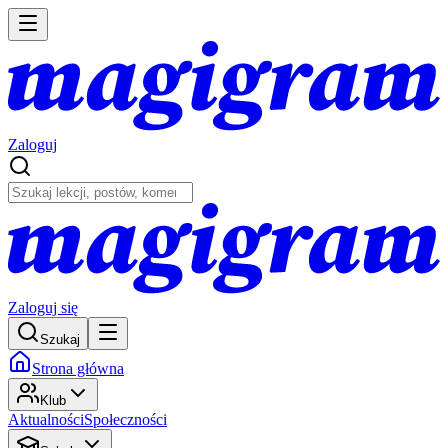
Zaloguj
Zaloguj się
Szukaj
Strona główna
Klub
Aktualności
Społeczności