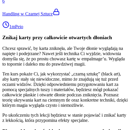
6
Handling w Czarnej Sztuce
1m
Peio
Znikaj karty przy całkowicie otwartych dłoniach
Chcesz sprawić, by karta zniknęła, ale Twoje dłonie wyglądają na
napięte i podejrzane? Nawet jeśli technika Ci wyjdzie, widownia
domyśla się, że po prostu chowasz kartę w empalmage’u. Wygląda
to topornie i daleko mu do prawdziwej magii.
Ten kurs pokaże Ci, jak wykorzystać „czarną sztukę” (black art),
aby karty stały się niewidoczne, mimo że znajdują się tuż przed
oczami widzów. Dzięki odpowiedniemu przygotowaniu kart za
pomocą specjalnych tuszy i materiałów, będziesz mógł pokazać
całkowicie płaskie i otwarte dłonie podczas zniknięcia. Poznasz
teorię ukrywania kart na ciemnym tle oraz konkretne techniki, dzięki
którym magia wygląda czysto i niemożliwie.
Po ukończeniu tych lekcji będziesz w stanie pojawiać i znikać karty
z lekkością, która przypomina efekty specjalne.