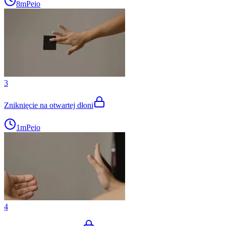
8m
Peio
3
Zniknięcie na otwartej dłoni
1m
Peio
4