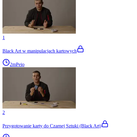
1
Black Art w manipulacjach kartowych
2m
Peio
2
Przygotowanie karty do Czarnej Sztuki (Black Art)