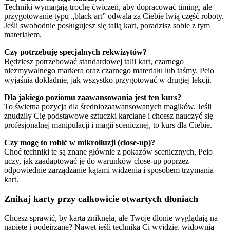
Techniki wymagają trochę ćwiczeń, aby dopracować timing, ale
przygotowanie typu „black art” odwala za Ciebie lwią część roboty.
Jeśli swobodnie posługujesz się talią kart, poradzisz sobie z tym
materiałem.
Czy potrzebuję specjalnych rekwizytów?
Będziesz potrzebować standardowej talii kart, czarnego
niezmywalnego markera oraz czarnego materiału lub taśmy. Peio
wyjaśnia dokładnie, jak wszystko przygotować w drugiej lekcji.
Dla jakiego poziomu zaawansowania jest ten kurs?
To świetna pozycja dla średniozaawansowanych magików. Jeśli
znudziły Cię podstawowe sztuczki karciane i chcesz nauczyć się
profesjonalnej manipulacji i magii scenicznej, to kurs dla Ciebie.
Czy mogę to robić w mikroiluzji (close-up)?
Choć techniki te są znane głównie z pokazów scenicznych, Peio
uczy, jak zaadaptować je do warunków close-up poprzez
odpowiednie zarządzanie kątami widzenia i sposobem trzymania
kart.
Znikaj karty przy całkowicie otwartych dłoniach
Chcesz sprawić, by karta zniknęła, ale Twoje dłonie wyglądają na
napięte i podejrzane? Nawet jeśli technika Ci wyjdzie, widownia