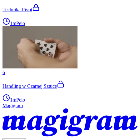
Technika Pivot
1m
Peio
6
Handling w Czarnej Sztuce
1m
Peio
Magigram