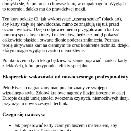
domyśla się, że po prostu chowasz kartę w empalmage’u. Wygląda
to topornie i daleko mu do prawdziwej magii.
Ten kurs pokaże Ci, jak wykorzystać „czarną sztukę” (black art),
aby karty stały się niewidoczne, mimo że znajdują się tuż przed
oczami widzów. Dzięki odpowiedniemu przygotowaniu kart za
pomocą specjalnych tuszy i materiałów, będziesz mógł pokazać
całkowicie płaskie i otwarte dłonie podczas zniknięcia. Poznasz
teorię ukrywania kart na ciemnym tle oraz konkretne techniki, dzięki
którym magia wygląda czysto i niemożliwie.
Po ukończeniu tych lekcji będziesz w stanie pojawiać i znikać karty
z lekkością, która przypomina efekty specjalne.
Eksperckie wskazówki od nowoczesnego profesjonalisty
Peio Rivas to nagradzany manipulator znany ze swojego
wizualnego stylu. Zdobył krajowe nagrody iluzjonistyczne w całej
Europie dzięki umiejętności tworzenia czystych, niemożliwych iluzji
przy użyciu nowoczesnych technik.
Czego się nauczysz
Jak preparować karty czarnym tuszem i materiałem, aby
znikały na tle Twojego ubrania.