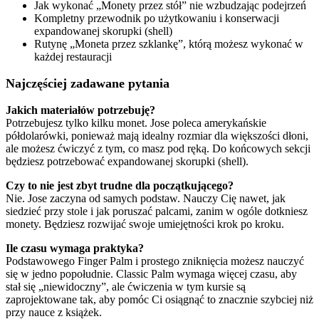
Jak wykonać „Monety przez stół” nie wzbudzając podejrzeń
Kompletny przewodnik po użytkowaniu i konserwacji
expandowanej skorupki (shell)
Rutynę „Moneta przez szklankę”, którą możesz wykonać w
każdej restauracji
Najczęściej zadawane pytania
Jakich materiałów potrzebuję?
Potrzebujesz tylko kilku monet. Jose poleca amerykańskie
półdolarówki, ponieważ mają idealny rozmiar dla większości dłoni,
ale możesz ćwiczyć z tym, co masz pod ręką. Do końcowych sekcji
będziesz potrzebować expandowanej skorupki (shell).
Czy to nie jest zbyt trudne dla początkującego?
Nie. Jose zaczyna od samych podstaw. Nauczy Cię nawet, jak
siedzieć przy stole i jak poruszać palcami, zanim w ogóle dotkniesz
monety. Będziesz rozwijać swoje umiejętności krok po kroku.
Ile czasu wymaga praktyka?
Podstawowego Finger Palm i prostego zniknięcia możesz nauczyć
się w jedno popołudnie. Classic Palm wymaga więcej czasu, aby
stał się „niewidoczny”, ale ćwiczenia w tym kursie są
zaprojektowane tak, aby pomóc Ci osiągnąć to znacznie szybciej niż
przy nauce z książek.