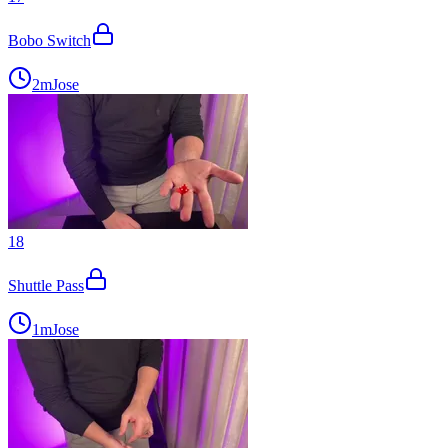
Bobo Switch
2m
Jose
18
Shuttle Pass
1m
Jose