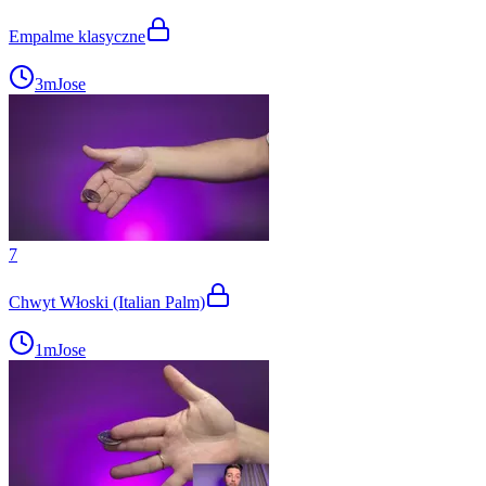
Empalme klasyczne
3m
Jose
7
Chwyt Włoski (Italian Palm)
1m
Jose