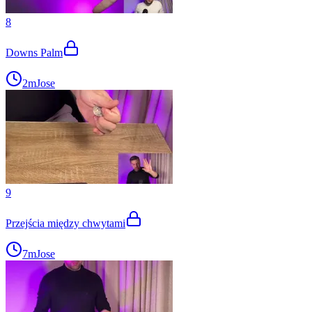
8
Downs Palm
2m
Jose
9
Przejścia między chwytami
7m
Jose