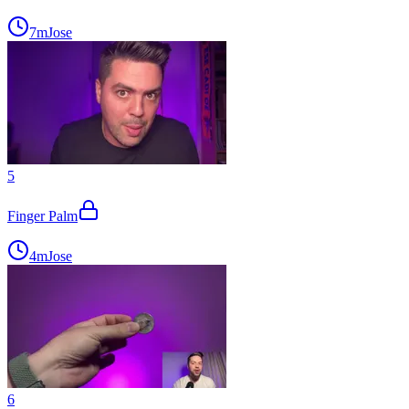
7m
Jose
5
Finger Palm
4m
Jose
6