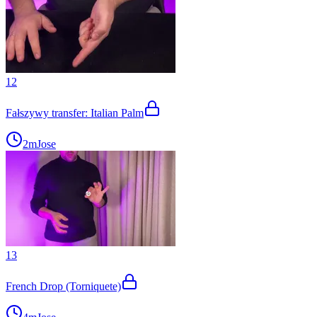
12
Fałszywy transfer: Italian Palm
2m
Jose
13
French Drop (Torniquete)