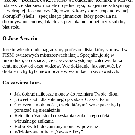
udajesz, że kładziesz monetę do jednej ręki, potajemnie zatrzymując
ją w drugiej. Jose nauczy Cię również korzystać z „expandowanej
skorupki” (shell) – specjalnego gimmicku, który pozwala na
dokonywanie cudów, takich jak przenikanie monet przez solidny
blat stołu.
O Jose Arcario
Jose to wielokrotnie nagradzany profesjonalista, który startował w
FISM, światowych mistrzostwach iluzji. Specjalizuje się w
mikroiluzji, co oznacza, że całe życie występuje zaledwie kilka
centymetrów od oczu widzów. Wie dokładnie, jak sprawić, by
drobne ruchy były niewidoczne w warunkach rzeczywistych.
Co zawiera kurs
Jak dobrać najlepsze monety do rozmiaru Twojej dłoni
„Sweet spot” dla solidnego jak skała Classic Palm
Ćwiczenia mobilności, dzięki którym Twoje palce będą
poruszać się niezależnie
Retention Vanish dla uzyskania szokującego efektu
wizualnego znikania
Bobo Switch do zamiany monet w powietrzu
Wielofazową rutynę „Zawsze Trzy”