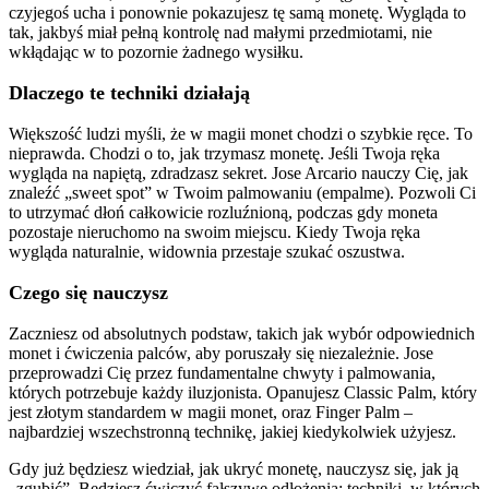
czyjegoś ucha i ponownie pokazujesz tę samą monetę. Wygląda to
tak, jakbyś miał pełną kontrolę nad małymi przedmiotami, nie
wkłądając w to pozornie żadnego wysiłku.
Dlaczego te techniki działają
Większość ludzi myśli, że w magii monet chodzi o szybkie ręce. To
nieprawda. Chodzi o to, jak trzymasz monetę. Jeśli Twoja ręka
wygląda na napiętą, zdradzasz sekret. Jose Arcario nauczy Cię, jak
znaleźć „sweet spot” w Twoim palmowaniu (empalme). Pozwoli Ci
to utrzymać dłoń całkowicie rozluźnioną, podczas gdy moneta
pozostaje nieruchomo na swoim miejscu. Kiedy Twoja ręka
wygląda naturalnie, widownia przestaje szukać oszustwa.
Czego się nauczysz
Zaczniesz od absolutnych podstaw, takich jak wybór odpowiednich
monet i ćwiczenia palców, aby poruszały się niezależnie. Jose
przeprowadzi Cię przez fundamentalne chwyty i palmowania,
których potrzebuje każdy iluzjonista. Opanujesz Classic Palm, który
jest złotym standardem w magii monet, oraz Finger Palm –
najbardziej wszechstronną technikę, jakiej kiedykolwiek użyjesz.
Gdy już będziesz wiedział, jak ukryć monetę, nauczysz się, jak ją
„zgubić”. Będziesz ćwiczyć fałszywe odłożenia: techniki, w których