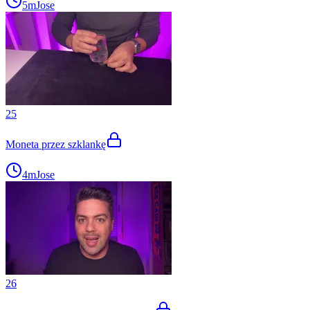
5m
Jose
25
Moneta przez szklankę
4m
Jose
26