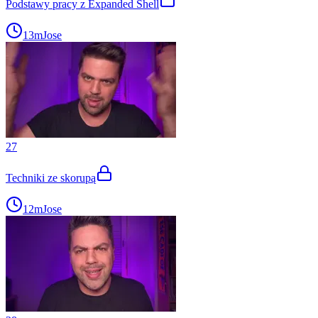
Podstawy pracy z Expanded Shell
13m
Jose
27
Techniki ze skorupą
12m
Jose