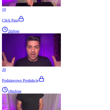
19
Click Pass
2m
Jose
20
Podstawowe Produkcje
18m
Jose