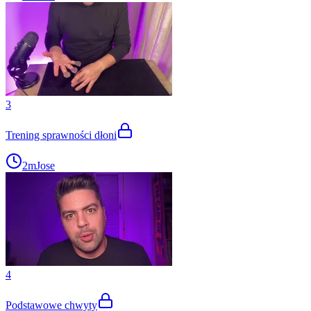
3
Trening sprawności dłoni
2m
Jose
4
Podstawowe chwyty