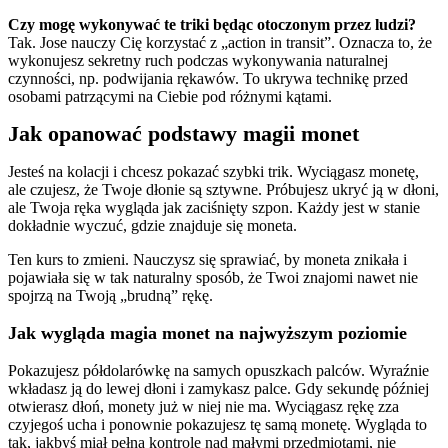
Czy mogę wykonywać te triki będąc otoczonym przez ludzi?
Tak. Jose nauczy Cię korzystać z „action in transit”. Oznacza to, że
wykonujesz sekretny ruch podczas wykonywania naturalnej
czynności, np. podwijania rękawów. To ukrywa technikę przed
osobami patrzącymi na Ciebie pod różnymi kątami.
Jak opanować podstawy magii monet
Jesteś na kolacji i chcesz pokazać szybki trik. Wyciągasz monetę,
ale czujesz, że Twoje dłonie są sztywne. Próbujesz ukryć ją w dłoni,
ale Twoja ręka wygląda jak zaciśnięty szpon. Każdy jest w stanie
dokładnie wyczuć, gdzie znajduje się moneta.
Ten kurs to zmieni. Nauczysz się sprawiać, by moneta znikała i
pojawiała się w tak naturalny sposób, że Twoi znajomi nawet nie
spojrzą na Twoją „brudną” rękę.
Jak wygląda magia monet na najwyższym poziomie
Pokazujesz półdolarówkę na samych opuszkach palców. Wyraźnie
wkładasz ją do lewej dłoni i zamykasz palce. Gdy sekundę później
otwierasz dłoń, monety już w niej nie ma. Wyciągasz rękę zza
czyjegoś ucha i ponownie pokazujesz tę samą monetę. Wygląda to
tak, jakbyś miał pełną kontrolę nad małymi przedmiotami, nie