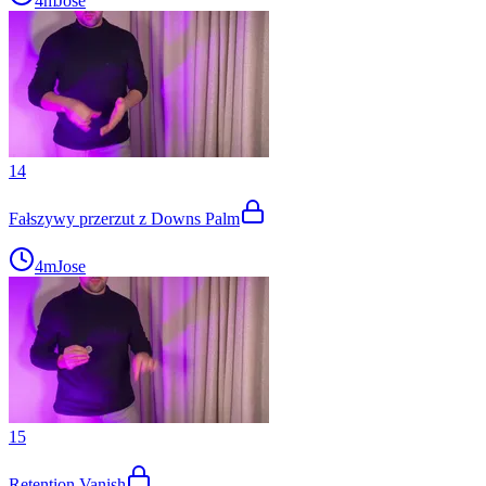
4m
Jose
14
Fałszywy przerzut z Downs Palm
4m
Jose
15
Retention Vanish