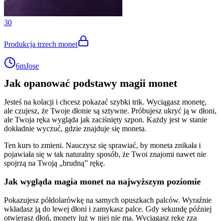
30
Produkcja trzech monet
6m
Jose
Jak opanować podstawy magii monet
Jesteś na kolacji i chcesz pokazać szybki trik. Wyciągasz monetę,
ale czujesz, że Twoje dłonie są sztywne. Próbujesz ukryć ją w dłoni,
ale Twoja ręka wygląda jak zaciśnięty szpon. Każdy jest w stanie
dokładnie wyczuć, gdzie znajduje się moneta.
Ten kurs to zmieni. Nauczysz się sprawiać, by moneta znikała i
pojawiała się w tak naturalny sposób, że Twoi znajomi nawet nie
spojrzą na Twoją „brudną” rękę.
Jak wygląda magia monet na najwyższym poziomie
Pokazujesz półdolarówkę na samych opuszkach palców. Wyraźnie
wkładasz ją do lewej dłoni i zamykasz palce. Gdy sekundę później
otwierasz dłoń, monety już w niej nie ma. Wyciągasz rękę zza