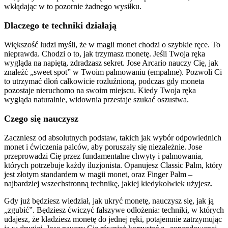
wkłądając w to pozornie żadnego wysiłku.
Dlaczego te techniki działają
Większość ludzi myśli, że w magii monet chodzi o szybkie ręce. To
nieprawda. Chodzi o to, jak trzymasz monetę. Jeśli Twoja ręka
wygląda na napiętą, zdradzasz sekret. Jose Arcario nauczy Cię, jak
znaleźć „sweet spot” w Twoim palmowaniu (empalme). Pozwoli Ci
to utrzymać dłoń całkowicie rozluźnioną, podczas gdy moneta
pozostaje nieruchomo na swoim miejscu. Kiedy Twoja ręka
wygląda naturalnie, widownia przestaje szukać oszustwa.
Czego się nauczysz
Zaczniesz od absolutnych podstaw, takich jak wybór odpowiednich
monet i ćwiczenia palców, aby poruszały się niezależnie. Jose
przeprowadzi Cię przez fundamentalne chwyty i palmowania,
których potrzebuje każdy iluzjonista. Opanujesz Classic Palm, który
jest złotym standardem w magii monet, oraz Finger Palm –
najbardziej wszechstronną technikę, jakiej kiedykolwiek użyjesz.
Gdy już będziesz wiedział, jak ukryć monetę, nauczysz się, jak ją
„zgubić”. Będziesz ćwiczyć fałszywe odłożenia: techniki, w których
udajesz, że kładziesz monetę do jednej ręki, potajemnie zatrzymując