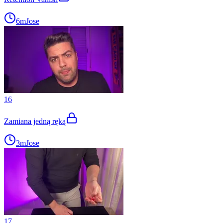
6m
Jose
16
Zamiana jedną ręką
3m
Jose
17