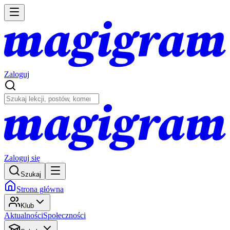
Zaloguj
Zaloguj się
Szukaj
Strona główna
Klub
Aktualności
Społeczności