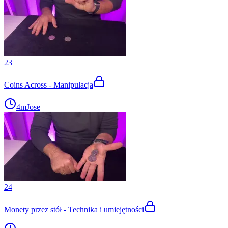
23
Coins Across - Manipulacja
4m
Jose
24
Monety przez stół - Technika i umiejętności