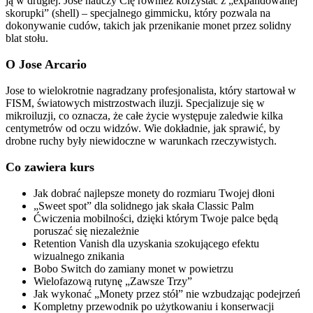
ją w drugiej. Jose nauczy Cię również korzystać z „expandowanej
skorupki” (shell) – specjalnego gimmicku, który pozwala na
dokonywanie cudów, takich jak przenikanie monet przez solidny
blat stołu.
O Jose Arcario
Jose to wielokrotnie nagradzany profesjonalista, który startował w
FISM, światowych mistrzostwach iluzji. Specjalizuje się w
mikroiluzji, co oznacza, że całe życie występuje zaledwie kilka
centymetrów od oczu widzów. Wie dokładnie, jak sprawić, by
drobne ruchy były niewidoczne w warunkach rzeczywistych.
Co zawiera kurs
Jak dobrać najlepsze monety do rozmiaru Twojej dłoni
„Sweet spot” dla solidnego jak skała Classic Palm
Ćwiczenia mobilności, dzięki którym Twoje palce będą
poruszać się niezależnie
Retention Vanish dla uzyskania szokującego efektu
wizualnego znikania
Bobo Switch do zamiany monet w powietrzu
Wielofazową rutynę „Zawsze Trzy”
Jak wykonać „Monety przez stół” nie wzbudzając podejrzeń
Kompletny przewodnik po użytkowaniu i konserwacji