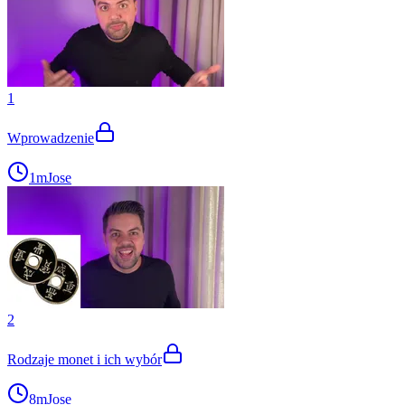
1
Wprowadzenie
1m
Jose
2
Rodzaje monet i ich wybór
8m
Jose