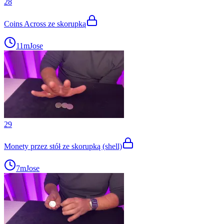
28
Coins Across ze skorupką
11m
Jose
29
Monety przez stół ze skorupką (shell)
7m
Jose