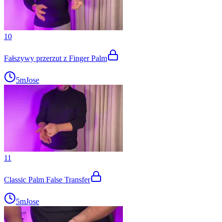
10
Fałszywy przerzut z Finger Palm
5m
Jose
11
Classic Palm False Transfer
5m
Jose