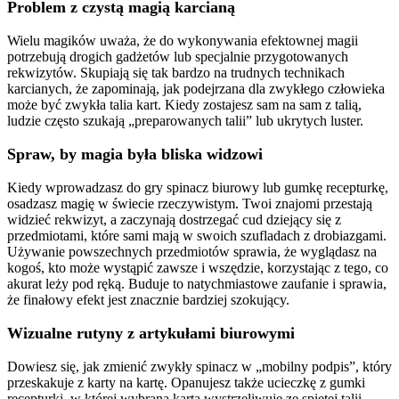
Problem z czystą magią karcianą
Wielu magików uważa, że do wykonywania efektownej magii
potrzebują drogich gadżetów lub specjalnie przygotowanych
rekwizytów. Skupiają się tak bardzo na trudnych technikach
karcianych, że zapominają, jak podejrzana dla zwykłego człowieka
może być zwykła talia kart. Kiedy zostajesz sam na sam z talią,
ludzie często szukają „preparowanych talii” lub ukrytych luster.
Spraw, by magia była bliska widzowi
Kiedy wprowadzasz do gry spinacz biurowy lub gumkę recepturkę,
osadzasz magię w świecie rzeczywistym. Twoi znajomi przestają
widzieć rekwizyt, a zaczynają dostrzegać cud dziejący się z
przedmiotami, które sami mają w swoich szufladach z drobiazgami.
Używanie powszechnych przedmiotów sprawia, że wyglądasz na
kogoś, kto może wystąpić zawsze i wszędzie, korzystając z tego, co
akurat leży pod ręką. Buduje to natychmiastowe zaufanie i sprawia,
że finałowy efekt jest znacznie bardziej szokujący.
Wizualne rutyny z artykułami biurowymi
Dowiesz się, jak zmienić zwykły spinacz w „mobilny podpis”, który
przeskakuje z karty na kartę. Opanujesz także ucieczkę z gumki
recepturki, w której wybrana karta wystrzeliwuje ze spiętej talii