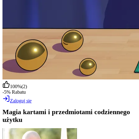
100
%
(
2
)
-5% Rabatu
Zaloguj się
Magia kartami i przedmiotami codziennego
użytku