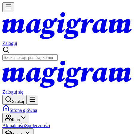
Zaloguj
Zaloguj się
Szukaj
Strona główna
Klub
Aktualności
Społeczności