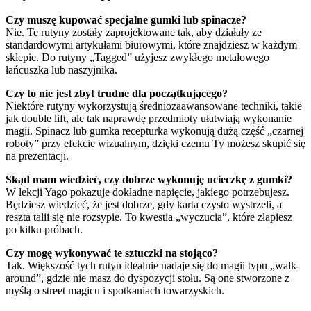
Czy muszę kupować specjalne gumki lub spinacze?
Nie. Te rutyny zostały zaprojektowane tak, aby działały ze
standardowymi artykułami biurowymi, które znajdziesz w każdym
sklepie. Do rutyny „Tagged” użyjesz zwykłego metalowego
łańcuszka lub naszyjnika.
Czy to nie jest zbyt trudne dla początkującego?
Niektóre rutyny wykorzystują średniozaawansowane techniki, takie
jak double lift, ale tak naprawdę przedmioty ułatwiają wykonanie
magii. Spinacz lub gumka recepturka wykonują dużą część „czarnej
roboty” przy efekcie wizualnym, dzięki czemu Ty możesz skupić się
na prezentacji.
Skąd mam wiedzieć, czy dobrze wykonuję ucieczkę z gumki?
W lekcji Yago pokazuje dokładne napięcie, jakiego potrzebujesz.
Będziesz wiedzieć, że jest dobrze, gdy karta czysto wystrzeli, a
reszta talii się nie rozsypie. To kwestia „wyczucia”, które złapiesz
po kilku próbach.
Czy mogę wykonywać te sztuczki na stojąco?
Tak. Większość tych rutyn idealnie nadaje się do magii typu „walk-
around”, gdzie nie masz do dyspozycji stołu. Są one stworzone z
myślą o street magicu i spotkaniach towarzyskich.