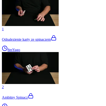
1
Odnalezienie karty ze spinaczem
8m
Yago
2
Ambitny Spinacz