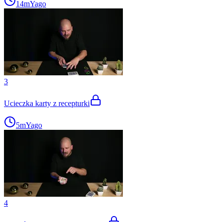
14m
Yago
3
Ucieczka karty z recepturki
5m
Yago
4