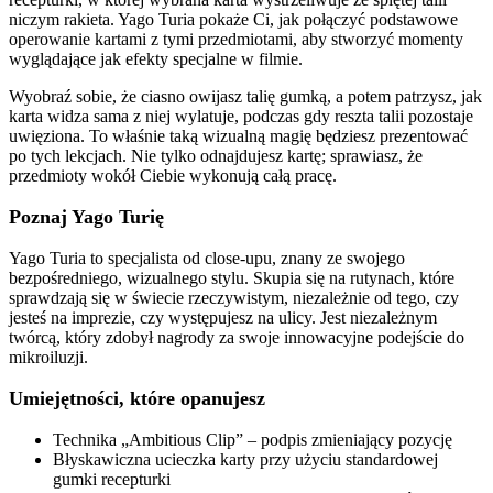
niczym rakieta. Yago Turia pokaże Ci, jak połączyć podstawowe
operowanie kartami z tymi przedmiotami, aby stworzyć momenty
wyglądające jak efekty specjalne w filmie.
Wyobraź sobie, że ciasno owijasz talię gumką, a potem patrzysz, jak
karta widza sama z niej wylatuje, podczas gdy reszta talii pozostaje
uwięziona. To właśnie taką wizualną magię będziesz prezentować
po tych lekcjach. Nie tylko odnajdujesz kartę; sprawiasz, że
przedmioty wokół Ciebie wykonują całą pracę.
Poznaj Yago Turię
Yago Turia to specjalista od close-upu, znany ze swojego
bezpośredniego, wizualnego stylu. Skupia się na rutynach, które
sprawdzają się w świecie rzeczywistym, niezależnie od tego, czy
jesteś na imprezie, czy występujesz na ulicy. Jest niezależnym
twórcą, który zdobył nagrody za swoje innowacyjne podejście do
mikroiluzji.
Umiejętności, które opanujesz
Technika „Ambitious Clip” – podpis zmieniający pozycję
Błyskawiczna ucieczka karty przy użyciu standardowej
gumki recepturki