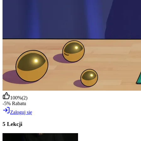
100
%
(
2
)
-5% Rabatu
Zaloguj się
5 Lekcji