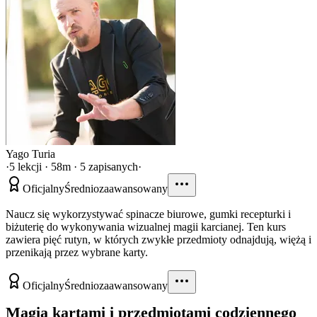
Yago Turia
·
5 lekcji · 58m · 5 zapisanych
·
Oficjalny
Średniozaawansowany
Naucz się wykorzystywać spinacze biurowe, gumki recepturki i
biżuterię do wykonywania wizualnej magii karcianej. Ten kurs
zawiera pięć rutyn, w których zwykłe przedmioty odnajdują, więżą i
przenikają przez wybrane karty.
Oficjalny
Średniozaawansowany
Magia kartami i przedmiotami codziennego