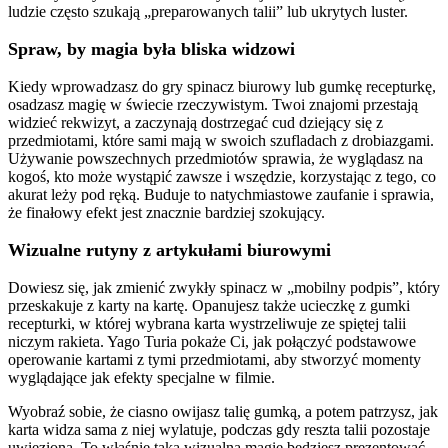
ludzie często szukają „preparowanych talii” lub ukrytych luster.
Spraw, by magia była bliska widzowi
Kiedy wprowadzasz do gry spinacz biurowy lub gumkę recepturkę,
osadzasz magię w świecie rzeczywistym. Twoi znajomi przestają
widzieć rekwizyt, a zaczynają dostrzegać cud dziejący się z
przedmiotami, które sami mają w swoich szufladach z drobiazgami.
Używanie powszechnych przedmiotów sprawia, że wyglądasz na
kogoś, kto może wystąpić zawsze i wszędzie, korzystając z tego, co
akurat leży pod ręką. Buduje to natychmiastowe zaufanie i sprawia,
że finałowy efekt jest znacznie bardziej szokujący.
Wizualne rutyny z artykułami biurowymi
Dowiesz się, jak zmienić zwykły spinacz w „mobilny podpis”, który
przeskakuje z karty na kartę. Opanujesz także ucieczkę z gumki
recepturki, w której wybrana karta wystrzeliwuje ze spiętej talii
niczym rakieta. Yago Turia pokaże Ci, jak połączyć podstawowe
operowanie kartami z tymi przedmiotami, aby stworzyć momenty
wyglądające jak efekty specjalne w filmie.
Wyobraź sobie, że ciasno owijasz talię gumką, a potem patrzysz, jak
karta widza sama z niej wylatuje, podczas gdy reszta talii pozostaje
uwięziona. To właśnie taką wizualną magię będziesz prezentować