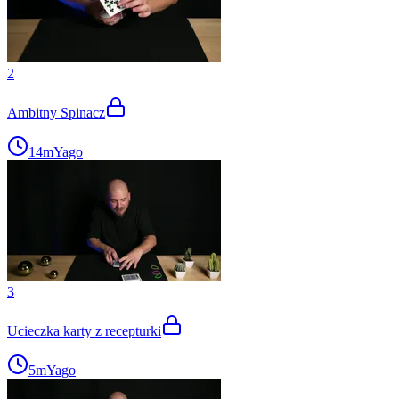
2
Ambitny Spinacz
14m
Yago
3
Ucieczka karty z recepturki
5m
Yago