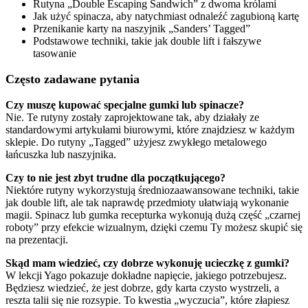
Rutyna „Double Escaping Sandwich” z dwoma królami
Jak użyć spinacza, aby natychmiast odnaleźć zagubioną kartę
Przenikanie karty na naszyjnik „Sanders’ Tagged”
Podstawowe techniki, takie jak double lift i fałszywe
tasowanie
Często zadawane pytania
Czy muszę kupować specjalne gumki lub spinacze?
Nie. Te rutyny zostały zaprojektowane tak, aby działały ze
standardowymi artykułami biurowymi, które znajdziesz w każdym
sklepie. Do rutyny „Tagged” użyjesz zwykłego metalowego
łańcuszka lub naszyjnika.
Czy to nie jest zbyt trudne dla początkującego?
Niektóre rutyny wykorzystują średniozaawansowane techniki, takie
jak double lift, ale tak naprawdę przedmioty ułatwiają wykonanie
magii. Spinacz lub gumka recepturka wykonują dużą część „czarnej
roboty” przy efekcie wizualnym, dzięki czemu Ty możesz skupić się
na prezentacji.
Skąd mam wiedzieć, czy dobrze wykonuję ucieczkę z gumki?
W lekcji Yago pokazuje dokładne napięcie, jakiego potrzebujesz.
Będziesz wiedzieć, że jest dobrze, gdy karta czysto wystrzeli, a
reszta talii się nie rozsypie. To kwestia „wyczucia”, które złapiesz