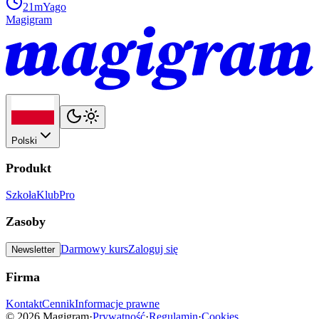
21m
Yago
Magigram
Polski
Produkt
Szkoła
Klub
Pro
Zasoby
Darmowy kurs
Zaloguj się
Newsletter
Firma
Kontakt
Cennik
Informacje prawne
©
2026
Magigram
·
Prywatność
·
Regulamin
·
Cookies