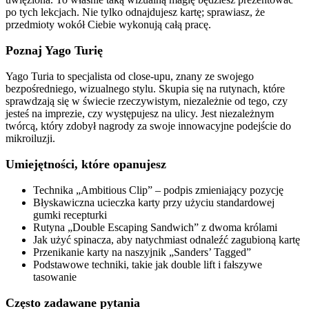
po tych lekcjach. Nie tylko odnajdujesz kartę; sprawiasz, że
przedmioty wokół Ciebie wykonują całą pracę.
Poznaj Yago Turię
Yago Turia to specjalista od close-upu, znany ze swojego
bezpośredniego, wizualnego stylu. Skupia się na rutynach, które
sprawdzają się w świecie rzeczywistym, niezależnie od tego, czy
jesteś na imprezie, czy występujesz na ulicy. Jest niezależnym
twórcą, który zdobył nagrody za swoje innowacyjne podejście do
mikroiluzji.
Umiejętności, które opanujesz
Technika „Ambitious Clip” – podpis zmieniający pozycję
Błyskawiczna ucieczka karty przy użyciu standardowej
gumki recepturki
Rutyna „Double Escaping Sandwich” z dwoma królami
Jak użyć spinacza, aby natychmiast odnaleźć zagubioną kartę
Przenikanie karty na naszyjnik „Sanders’ Tagged”
Podstawowe techniki, takie jak double lift i fałszywe
tasowanie
Często zadawane pytania