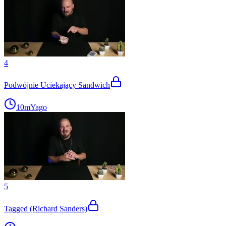
4
Podwójnie Uciekający Sandwich
10m
Yago
5
Tagged (Richard Sanders)