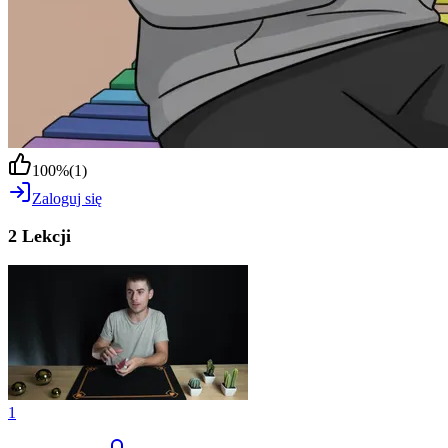
100
%
(
1
)
Zaloguj się
2 Lekcji
1