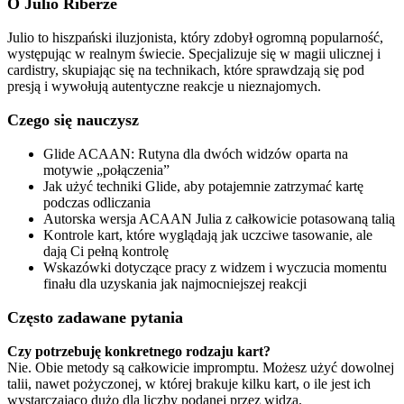
O Julio Riberze
Julio to hiszpański iluzjonista, który zdobył ogromną popularność,
występując w realnym świecie. Specjalizuje się w magii ulicznej i
cardistry, skupiając się na technikach, które sprawdzają się pod
presją i wywołują autentyczne reakcje u nieznajomych.
Czego się nauczysz
Glide ACAAN: Rutyna dla dwóch widzów oparta na
motywie „połączenia”
Jak użyć techniki Glide, aby potajemnie zatrzymać kartę
podczas odliczania
Autorska wersja ACAAN Julia z całkowicie potasowaną talią
Kontrole kart, które wyglądają jak uczciwe tasowanie, ale
dają Ci pełną kontrolę
Wskazówki dotyczące pracy z widzem i wyczucia momentu
finału dla uzyskania jak najmocniejszej reakcji
Często zadawane pytania
Czy potrzebuję konkretnego rodzaju kart?
Nie. Obie metody są całkowicie impromptu. Możesz użyć dowolnej
talii, nawet pożyczonej, w której brakuje kilku kart, o ile jest ich
wystarczająco dużo dla liczby podanej przez widza.