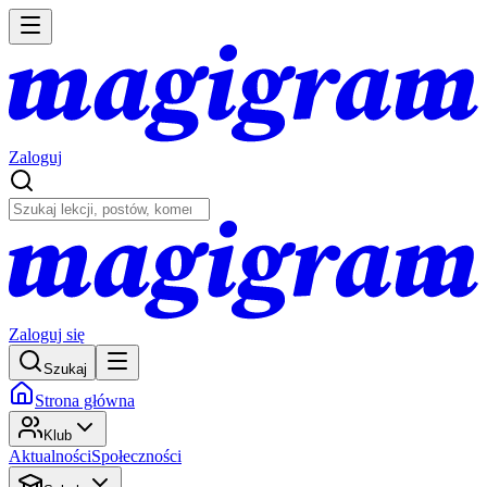
Zaloguj
Zaloguj się
Szukaj
Strona główna
Klub
Aktualności
Społeczności