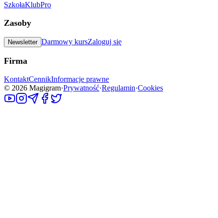
Szkoła
Klub
Pro
Zasoby
Darmowy kurs
Zaloguj się
Newsletter
Firma
Kontakt
Cennik
Informacje prawne
©
2026
Magigram
·
Prywatność
·
Regulamin
·
Cookies