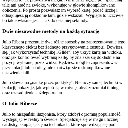
talię ani grać na zwłokę, wykonując w głowie skomplikowane
obliczenia. Po prostu pozwalasz im wybrać kartę, podać liczbę i
odnajdujesz ją dokładnie tam, gdzie wskazali. Wygląda to uczciwie,
bo takie właśnie jest — aż do ostatniej sekundy.
Dwie niezawodne metody na każdą sytuację
Julio Ribera prezentuje dwa różne sposoby na zaprezentowanie tego
klasycznego efektu bez żadnego przygotowania (setupu). Dowiesz
się, jak wykorzystać technikę „Glide”, aby ukryć kartę na widoku,
oraz jak kontrolować wybraną kartę, by znalazła się dokładnie na
pozycji wybranej przez widza. Będziesz mógł to zaprezentować
przy kolacji lub na ulicy, nie martwiąc się o skomplikowane
ustawienie talii.
Julio stawia na „naukę przez praktykę”. Nie uczy samej techniki w
izolacji; pokazuje, jak wpleść ją w rutynę, abyś zrozumiał timing
oraz uzasadnienie każdego ruchu.
O Julio Riberze
Julio to hiszpański iluzjonista, który zdobył ogromną popularność,
występując w realnym świecie. Specjalizuje się w magii ulicznej i
cardistry, skupiając się na technikach, które sprawdzają się pod