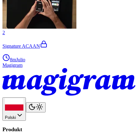
2
Signature ACAAN
8m
Julio
Magigram
Polski
Produkt