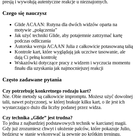
presją i wywołują autentyczne reakcje u nieznajomych.
Czego się nauczysz
Glide ACAAN: Rutyna dla dwóch widzów oparta na
motywie „połączenia”
Jak użyć techniki Glide, aby potajemnie zatrzymać kartę
podczas odliczania
Autorska wersja ACAAN Julia z całkowicie potasowaną talią
Kontrole kart, które wyglądają jak uczciwe tasowanie, ale
dają Ci pełną kontrolę
Wskazówki dotyczące pracy z widzem i wyczucia momentu
finału dla uzyskania jak najmocniejszej reakcji
Często zadawane pytania
Czy potrzebuję konkretnego rodzaju kart?
Nie. Obie metody są całkowicie impromptu. Możesz użyć dowolnej
talii, nawet pożyczonej, w której brakuje kilku kart, o ile jest ich
wystarczająco dużo dla liczby podanej przez widza.
Czy technika „Glide” jest trudna?
To jedna z najbardziej podstawowych technik w karcianej magii.
Gdy już zrozumiesz chwyt i ułożenie palców, które pokazuje Julio,
będziesz w stanie wykonywać ją pewnie po krótkim treningu.