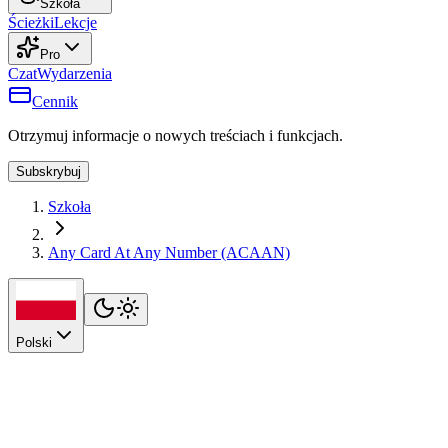
Szkoła
Ścieżki
Lekcje
Pro
Czat
Wydarzenia
Cennik
Otrzymuj informacje o nowych treściach i funkcjach.
Subskrybuj
Szkoła
Any Card At Any Number (ACAAN)
Polski