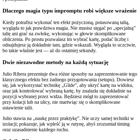
Dlaczego magia typu impromptu robi większe wrażenie
Kiedy potrafisz wykonać ten efekt pożyczoną, potasowaną talią,
wygląda to jak prawdziwa magia. Nie musisz sięgać po „specjalną”
talię ani grać na zwłokę, wykonując w głowie skomplikowane
obliczenia. Po prostu pozwalasz im wybrać kartę, podać liczbę i
odnajdujesz ją dokładnie tam, gdzie wskazali. Wygląda to uczciwie,
bo takie właśnie jest — aż do ostatniej sekundy.
Dwie niezawodne metody na każdą sytuację
Julio Ribera prezentuje dwa różne sposoby na zaprezentowanie tego
klasycznego efektu bez żadnego przygotowania (setupu). Dowiesz
się, jak wykorzystać technikę „Glide”, aby ukryć kartę na widoku,
oraz jak kontrolować wybraną kartę, by znalazła się dokładnie na
pozycji wybranej przez widza. Będziesz mógł to zaprezentować
przy kolacji lub na ulicy, nie martwiąc się o skomplikowane
ustawienie talii.
Julio stawia na „naukę przez praktykę”. Nie uczy samej techniki w
izolacji; pokazuje, jak wpleść ją w rutynę, abyś zrozumiał timing
oraz uzasadnienie każdego ruchu.