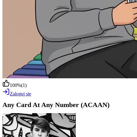
100
%
(
1
)
Zaloguj się
Any Card At Any Number (ACAAN)