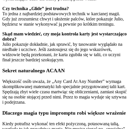
Czy technika „Glide” jest trudna?
To jedna z najbardziej podstawowych technik w karcianej magii.
Gdy już zrozumiesz chwyt i ułożenie palców, które pokazuje Julio,
będziesz w stanie wykonywać ją pewnie po krótkim treningu.
Skąd mam wiedzieć, czy moja kontrola karty jest wystarczająco
dobra?
Julio pokazuje dokładnie, jak sprawić, by tasowanie wyglądało na
niedbałe i uczciwe. Jeśli zastosujesz się do jego wskazówek,
widzowie będą przekonani, że karta zgubiła się w talii, co uczyni
finał jeszcze bardziej szokującym.
Sekret naturalnego ACAAN
Większość osób uważa, że „Any Card At Any Number” wymaga
skomplikowanej matematyki lub specjalnie przygotowanej talii kart.
Spędzają zbyt wiele czasu martwiąc się obliczeniami, zamiast skupić
się na osobie stojącej przed nimi. Przez to magia wydaje się sztywna
i podejrzana.
Dlaczego magia typu impromptu robi większe wrażenie
Kiedy potrafisz wykonać ten efekt pożyczoną, potasowaną talią,
wygląda to jak prawdziwa magia. Nie musisz sięgać po „specjalną”