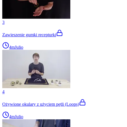
3
Zawieszenie gumki recepturki
4m
Julio
4
Ożywione okulary z użyciem pętli (Loops)
4m
Julio