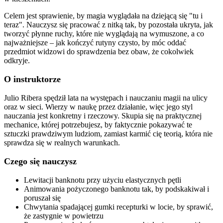
Celem jest sprawienie, by magia wyglądała na dziejącą się "tu i
teraz". Nauczysz się pracować z nitką tak, by pozostała ukryta, jak
tworzyć płynne ruchy, które nie wyglądają na wymuszone, a co
najważniejsze – jak kończyć rutyny czysto, by móc oddać
przedmiot widzowi do sprawdzenia bez obaw, że cokolwiek
odkryje.
O instruktorze
Julio Ribera spędził lata na występach i nauczaniu magii na ulicy
oraz w sieci. Wierzy w naukę przez działanie, więc jego styl
nauczania jest konkretny i rzeczowy. Skupia się na praktycznej
mechanice, której potrzebujesz, by faktycznie pokazywać te
sztuczki prawdziwym ludziom, zamiast karmić cię teorią, która nie
sprawdza się w realnych warunkach.
Czego się nauczysz
Lewitacji banknotu przy użyciu elastycznych pętli
Animowania pożyczonego banknotu tak, by podskakiwał i
poruszał się
Chwytania spadającej gumki recepturki w locie, by sprawić,
że zastygnie w powietrzu