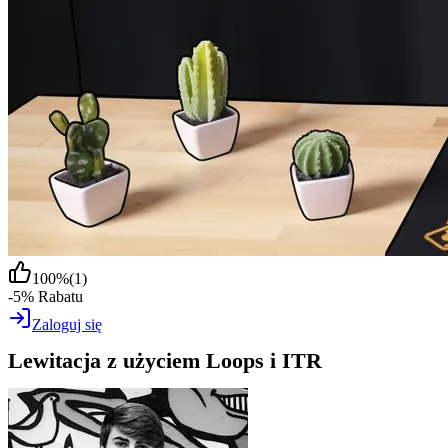
100
%
(
1
)
-5% Rabatu
Zaloguj się
Lewitacja z użyciem Loops i ITR