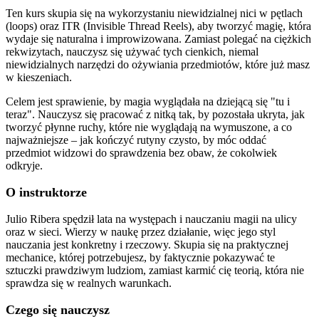
Ten kurs skupia się na wykorzystaniu niewidzialnej nici w pętlach
(loops) oraz ITR (Invisible Thread Reels), aby tworzyć magię, która
wydaje się naturalna i improwizowana. Zamiast polegać na ciężkich
rekwizytach, nauczysz się używać tych cienkich, niemal
niewidzialnych narzędzi do ożywiania przedmiotów, które już masz
w kieszeniach.
Celem jest sprawienie, by magia wyglądała na dziejącą się "tu i
teraz". Nauczysz się pracować z nitką tak, by pozostała ukryta, jak
tworzyć płynne ruchy, które nie wyglądają na wymuszone, a co
najważniejsze – jak kończyć rutyny czysto, by móc oddać
przedmiot widzowi do sprawdzenia bez obaw, że cokolwiek
odkryje.
O instruktorze
Julio Ribera spędził lata na występach i nauczaniu magii na ulicy
oraz w sieci. Wierzy w naukę przez działanie, więc jego styl
nauczania jest konkretny i rzeczowy. Skupia się na praktycznej
mechanice, której potrzebujesz, by faktycznie pokazywać te
sztuczki prawdziwym ludziom, zamiast karmić cię teorią, która nie
sprawdza się w realnych warunkach.
Czego się nauczysz