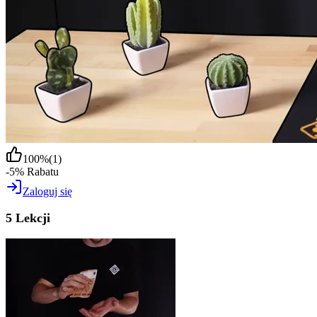
100
%
(
1
)
-5% Rabatu
Zaloguj się
5 Lekcji