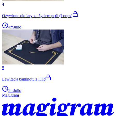
4
Ożywione okulary z użyciem pętli (Loops)
4m
Julio
5
Lewitacja banknotu z ITR
5m
Julio
Magigram