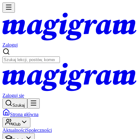
Zaloguj
Zaloguj się
Szukaj
Strona główna
Klub
Aktualności
Społeczności