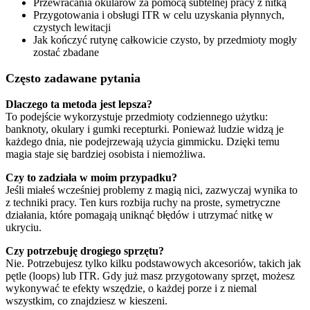
Przewracania okularów za pomocą subtelnej pracy z nitką
Przygotowania i obsługi ITR w celu uzyskania płynnych,
czystych lewitacji
Jak kończyć rutynę całkowicie czysto, by przedmioty mogły
zostać zbadane
Często zadawane pytania
Dlaczego ta metoda jest lepsza?
To podejście wykorzystuje przedmioty codziennego użytku:
banknoty, okulary i gumki recepturki. Ponieważ ludzie widzą je
każdego dnia, nie podejrzewają użycia gimmicku. Dzięki temu
magia staje się bardziej osobista i niemożliwa.
Czy to zadziała w moim przypadku?
Jeśli miałeś wcześniej problemy z magią nici, zazwyczaj wynika to
z techniki pracy. Ten kurs rozbija ruchy na proste, symetryczne
działania, które pomagają uniknąć błędów i utrzymać nitkę w
ukryciu.
Czy potrzebuję drogiego sprzętu?
Nie. Potrzebujesz tylko kilku podstawowych akcesoriów, takich jak
pętle (loops) lub ITR. Gdy już masz przygotowany sprzęt, możesz
wykonywać te efekty wszędzie, o każdej porze i z niemal
wszystkim, co znajdziesz w kieszeni.