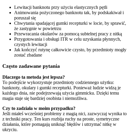
Lewitacji banknotu przy użyciu elastycznych pętli
Animowania pożyczonego banknotu tak, by podskakiwał i
poruszał się
Chwytania spadającej gumki recepturki w locie, by sprawić,
że zastygnie w powietrzu
Przewracania okularów za pomocą subtelnej pracy z nitką
Przygotowania i obsługi ITR w celu uzyskania płynnych,
czystych lewitacji
Jak kończyć rutynę całkowicie czysto, by przedmioty mogły
zostać zbadane
Często zadawane pytania
Dlaczego ta metoda jest lepsza?
To podejście wykorzystuje przedmioty codziennego użytku:
banknoty, okulary i gumki recepturki. Ponieważ ludzie widzą je
każdego dnia, nie podejrzewają użycia gimmicku. Dzięki temu
magia staje się bardziej osobista i niemożliwa.
Czy to zadziała w moim przypadku?
Jeśli miałeś wcześniej problemy z magią nici, zazwyczaj wynika to
z techniki pracy. Ten kurs rozbija ruchy na proste, symetryczne
działania, które pomagają uniknąć błędów i utrzymać nitkę w
ukryciu.