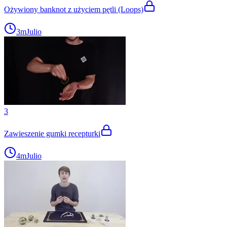
Ożywiony banknot z użyciem pętli (Loops)
3m
Julio
3
Zawieszenie gumki recepturki
4m
Julio