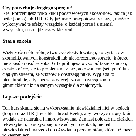
Czy potrzebuję drogiego sprzętu?
Nie. Potrzebujesz tylko kilku podstawowych akcesoriów, takich jak
pętle (loops) lub ITR. Gdy już masz przygotowany sprzęt, możesz
wykonywać te efekty wszędzie, o każdej porze i z niemal
wszystkim, co znajdziesz w kieszeni.
Stara szkoła
Większość osób próbuje tworzyć efekty lewitacji, korzystając ze
skomplikowanych konstrukcji lub nieporęcznego sprzętu, którego
nie sposób nosić ze sobą. Gdy próbujesz wykonać takie sztuczki,
często kończy się to problemami z przygotowaniem (setupem) lub
ciągłym stresem, że widzowie dostrzegą nitkę. Wygląda to
nienaturalnie, a ty spędzasz więcej czasu na zarządzaniu
gimmickiem niż na samym występie dla znajomych.
Lepsze podejście
Ten kurs skupia się na wykorzystaniu niewidzialnej nici w pętlach
(loops) oraz ITR (Invisible Thread Reels), aby tworzyć magię, która
wydaje się naturalna i improwizowana. Zamiast polegać na ciężkich
rekwizytach, nauczysz się używać tych cienkich, niemal
niewidzialnych narzędzi do ożywiania przedmiotów, które już masz
w kieszeniach.