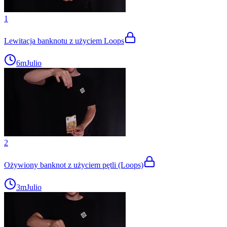
1
Lewitacja banknotu z użyciem Loops
6m
Julio
2
Ożywiony banknot z użyciem pętli (Loops)
3m
Julio