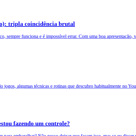
 tripla coincidência brutal
ico, sempre funciona e é impossível errar. Com uma boa apresentação,
do jogos, algumas técnicas e rotinas que descubro habitualmente no Y
estou fazendo um controle?
 para embaralhar? Não posso deixar que façam isso, mas se eu disser nã