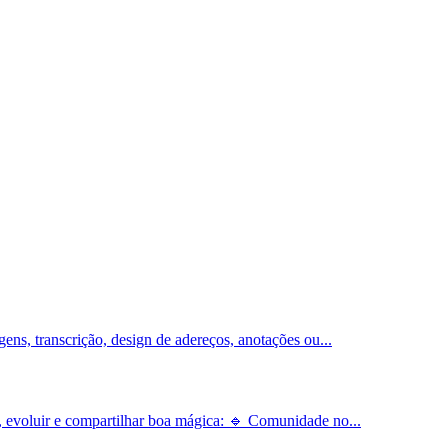
ens, transcrição, design de adereços, anotações ou...
r, evoluir e compartilhar boa mágica: 🔹 Comunidade no...