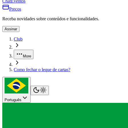
Chat
Eventos
Preços
Receba novidades sobre conteúdos e funcionalidades.
Assinar
Club
More
Como fechar o leque de cartas?
Português