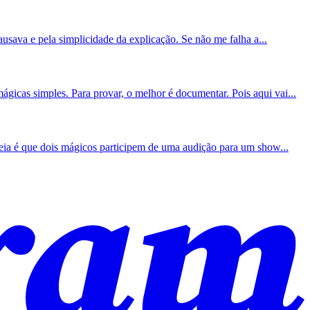
sava e pela simplicidade da explicação. Se não me falha a...
icas simples. Para provar, o melhor é documentar. Pois aqui vai...
eia é que dois mágicos participem de uma audição para um show...