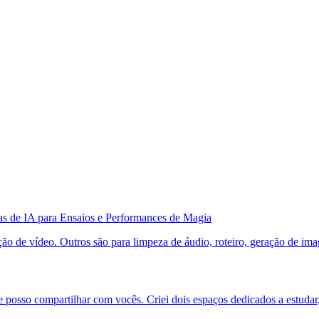
s de IA para Ensaios e Performances de Magia
o de vídeo. Outros são para limpeza de áudio, roteiro, geração de imag
te posso compartilhar com vocês. Criei dois espaços dedicados a estuda