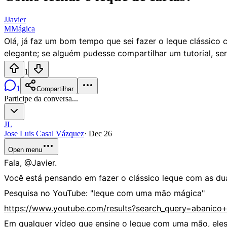
J
Javier
M
Mágica
Olá, já faz um bom tempo que sei fazer o leque clássico
elegante; se alguém pudesse compartilhar um tutorial, ser
1
1
Compartilhar
Participe da conversa...
JL
Jose Luis Casal Vázquez
·
Dec 26
Open menu
Fala, @Javier.
Você está pensando em fazer o clássico leque com as d
Pesquisa no YouTube: "leque com uma mão mágica"
https://www.youtube.com/results?search_query=abani
Em qualquer vídeo que ensine o leque com uma mão, ele