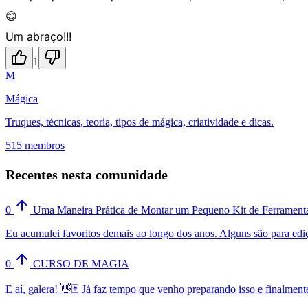
😊
Um abraço!!!
1
M
Mágica
Truques, técnicas, teoria, tipos de mágica, criatividade e dicas.
515 membros
Recentes nesta comunidade
0
Uma Maneira Prática de Montar um Pequeno Kit de Ferramenta
Eu acumulei favoritos demais ao longo dos anos. Alguns são para ediçã
0
CURSO DE MAGIA
E aí, galera! 👋🃏 Já faz tempo que venho preparando isso e finalmen