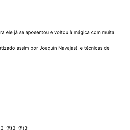
ra ele já se aposentou e voltou à mágica com muita
atizado assim por Joaquín Navajas), e técnicas de
3: 👏t3: 👏t3: