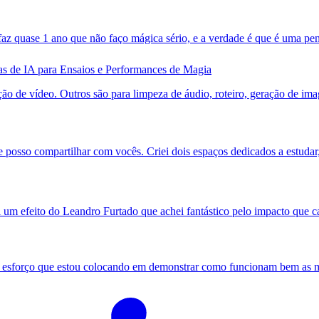
 faz quase 1 ano que não faço mágica sério, e a verdade é que é uma 
s de IA para Ensaios e Performances de Magia
o de vídeo. Outros são para limpeza de áudio, roteiro, geração de imag
te posso compartilhar com vocês. Criei dois espaços dedicados a estuda
um efeito do Leandro Furtado que achei fantástico pelo impacto que cau
 esforço que estou colocando em demonstrar como funcionam bem as mág