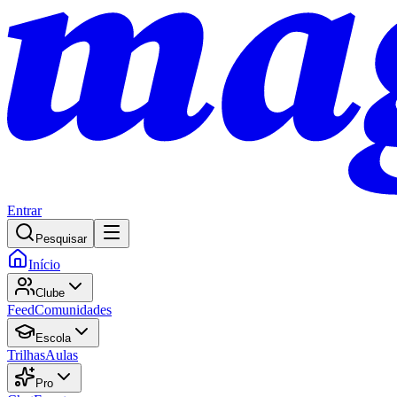
Entrar
Pesquisar
Início
Clube
Feed
Comunidades
Escola
Trilhas
Aulas
Pro