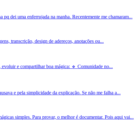
pena pq dei uma enferrujada na manha. Recentemente me chamaram...
ens, transcrição, design de adereços, anotações ou...
r, evoluir e compartilhar boa mágica: 🔹 Comunidade no...
sava e pela simplicidade da explicação. Se não me falha a...
icas simples. Para provar, o melhor é documentar. Pois aqui vai...