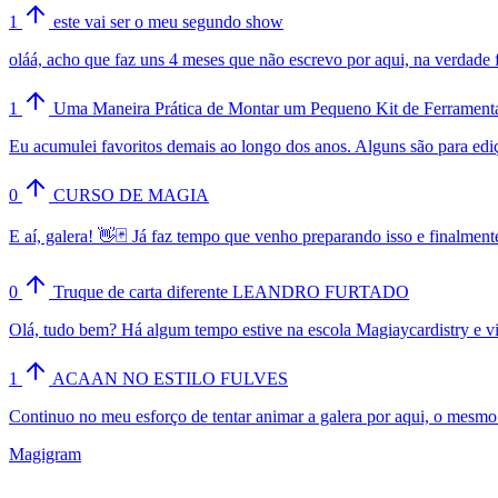
1
este vai ser o meu segundo show
oláá, acho que faz uns 4 meses que não escrevo por aqui, na verdade
1
Uma Maneira Prática de Montar um Pequeno Kit de Ferramenta
Eu acumulei favoritos demais ao longo dos anos. Alguns são para ediçã
0
CURSO DE MAGIA
E aí, galera! 👋🃏 Já faz tempo que venho preparando isso e finalmen
0
Truque de carta diferente LEANDRO FURTADO
Olá, tudo bem? Há algum tempo estive na escola Magiaycardistry e vi 
1
ACAAN NO ESTILO FULVES
Continuo no meu esforço de tentar animar a galera por aqui, o mesmo
Magigram