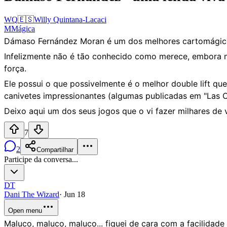
WQ
🇪🇸
Willy Quintana-Lacaci
M
Mágica
Dámaso Fernández Moran é um dos melhores cartomágico
Infelizmente não é tão conhecido como merece, embora n
força.
Ele possui o que possivelmente é o melhor double lift qu
canivetes impressionantes (algumas publicadas em "Las C
Deixo aqui um dos seus jogos que o vi fazer milhares de 
7
2
Compartilhar
Participe da conversa...
DT
Dani The Wizard
·
Jun 18
Open menu
Maluco, maluco, maluco... fiquei de cara com a facilidade q