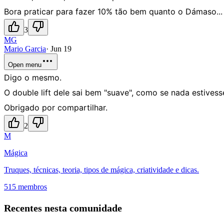
Bora praticar para fazer 10% tão bem quanto o Dámaso...
3
MG
Mario Garcia
·
Jun 19
Open menu
Digo o mesmo.
O double lift dele sai bem "suave", como se nada estives
Obrigado por compartilhar.
2
M
Mágica
Truques, técnicas, teoria, tipos de mágica, criatividade e dicas.
515 membros
Recentes nesta comunidade