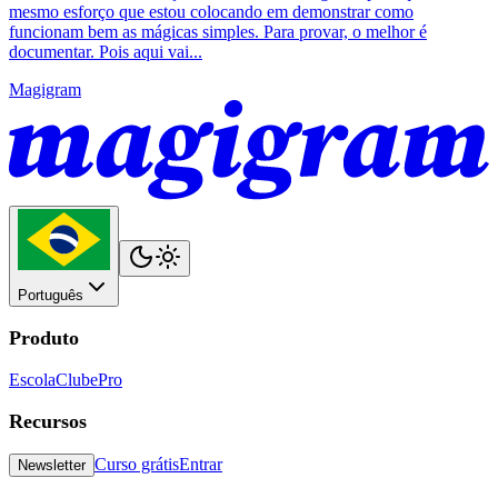
mesmo esforço que estou colocando em demonstrar como
funcionam bem as mágicas simples. Para provar, o melhor é
documentar. Pois aqui vai...
Magigram
Português
Produto
Escola
Clube
Pro
Recursos
Curso grátis
Entrar
Newsletter