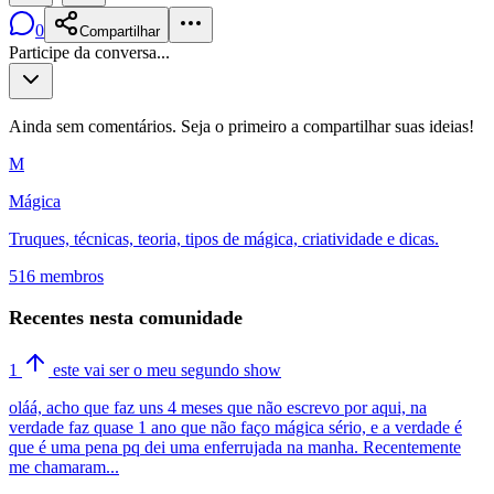
0
Compartilhar
Participe da conversa...
Ainda sem comentários. Seja o primeiro a compartilhar suas ideias!
M
Mágica
Truques, técnicas, teoria, tipos de mágica, criatividade e dicas.
516 membros
Recentes nesta comunidade
1
este vai ser o meu segundo show
oláá, acho que faz uns 4 meses que não escrevo por aqui, na
verdade faz quase 1 ano que não faço mágica sério, e a verdade é
que é uma pena pq dei uma enferrujada na manha. Recentemente
me chamaram...