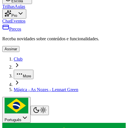
Escola
Trilhas
Aulas
Pro
Chat
Eventos
Preços
Receba novidades sobre conteúdos e funcionalidades.
Assinar
Club
More
Mágica - As Nozes - Lennart Green
Português