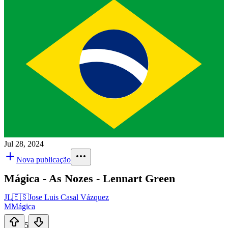
Jul 28, 2024
Nova publicação
Mágica - As Nozes - Lennart Green
JL
🇪🇸
Jose Luis Casal Vázquez
M
Mágica
5