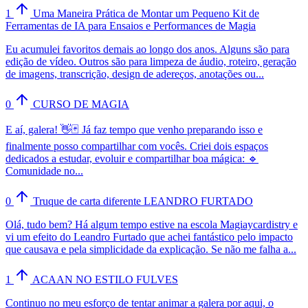
1
Uma Maneira Prática de Montar um Pequeno Kit de
Ferramentas de IA para Ensaios e Performances de Magia
Eu acumulei favoritos demais ao longo dos anos. Alguns são para
edição de vídeo. Outros são para limpeza de áudio, roteiro, geração
de imagens, transcrição, design de adereços, anotações ou...
0
CURSO DE MAGIA
E aí, galera! 👋🃏 Já faz tempo que venho preparando isso e
finalmente posso compartilhar com vocês. Criei dois espaços
dedicados a estudar, evoluir e compartilhar boa mágica: 🔹
Comunidade no...
0
Truque de carta diferente LEANDRO FURTADO
Olá, tudo bem? Há algum tempo estive na escola Magiaycardistry e
vi um efeito do Leandro Furtado que achei fantástico pelo impacto
que causava e pela simplicidade da explicação. Se não me falha a...
1
ACAAN NO ESTILO FULVES
Continuo no meu esforço de tentar animar a galera por aqui, o