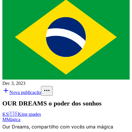
Dec 3, 2023
Nova publicação
OUR DREAMS o poder dos sonhos
KS
🇨🇴
King spades
M
Mágica
Our Dreams, compartilho com vocês uma mágica