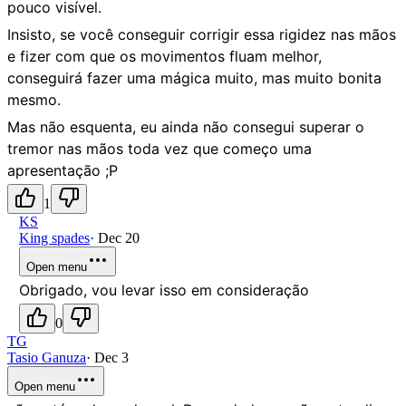
pouco visível.
Insisto, se você conseguir corrigir essa rigidez nas mãos
e fizer com que os movimentos fluam melhor,
conseguirá fazer uma mágica muito, mas muito bonita
mesmo.
Mas não esquenta, eu ainda não consegui superar o
tremor nas mãos toda vez que começo uma
apresentação ;P
1
KS
King spades
·
Dec 20
Open menu
Obrigado, vou levar isso em consideração
0
TG
Tasio Ganuza
·
Dec 3
Open menu