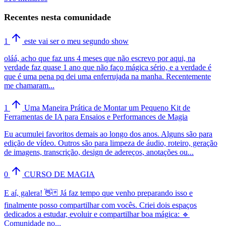
Recentes nesta comunidade
1
este vai ser o meu segundo show
oláá, acho que faz uns 4 meses que não escrevo por aqui, na
verdade faz quase 1 ano que não faço mágica sério, e a verdade é
que é uma pena pq dei uma enferrujada na manha. Recentemente
me chamaram...
1
Uma Maneira Prática de Montar um Pequeno Kit de
Ferramentas de IA para Ensaios e Performances de Magia
Eu acumulei favoritos demais ao longo dos anos. Alguns são para
edição de vídeo. Outros são para limpeza de áudio, roteiro, geração
de imagens, transcrição, design de adereços, anotações ou...
0
CURSO DE MAGIA
E aí, galera! 👋🃏 Já faz tempo que venho preparando isso e
finalmente posso compartilhar com vocês. Criei dois espaços
dedicados a estudar, evoluir e compartilhar boa mágica: 🔹
Comunidade no...