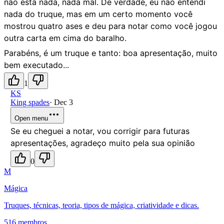
não está nada, nada mal. De verdade, eu não entendi
nada do truque, mas em um certo momento você
mostrou quatro ases e deu para notar como você jogou
outra carta em cima do baralho.
Parabéns, é um truque e tanto: boa apresentação, muito
bem executado...
1
KS
King spades
·
Dec 3
Open menu
Se eu cheguei a notar, vou corrigir para futuras
apresentações, agradeço muito pela sua opinião
0
M
Mágica
Truques, técnicas, teoria, tipos de mágica, criatividade e dicas.
516 membros