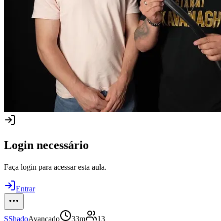
Login necessário
Faça login para acessar esta aula.
Entrar
S
Shado
Avançado
33m
13