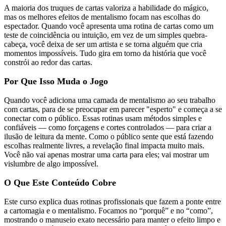
A maioria dos truques de cartas valoriza a habilidade do mágico,
mas os melhores efeitos de mentalismo focam nas escolhas do
espectador. Quando você apresenta uma rotina de cartas como um
teste de coincidência ou intuição, em vez de um simples quebra-
cabeça, você deixa de ser um artista e se torna alguém que cria
momentos impossíveis. Tudo gira em torno da história que você
constrói ao redor das cartas.
Por Que Isso Muda o Jogo
Quando você adiciona uma camada de mentalismo ao seu trabalho
com cartas, para de se preocupar em parecer "esperto" e começa a se
conectar com o público. Essas rotinas usam métodos simples e
confiáveis — como forçagens e cortes controlados — para criar a
ilusão de leitura da mente. Como o público sente que está fazendo
escolhas realmente livres, a revelação final impacta muito mais.
Você não vai apenas mostrar uma carta para eles; vai mostrar um
vislumbre de algo impossível.
O Que Este Conteúdo Cobre
Este curso explica duas rotinas profissionais que fazem a ponte entre
a cartomagia e o mentalismo. Focamos no “porquê” e no “como”,
mostrando o manuseio exato necessário para manter o efeito limpo e