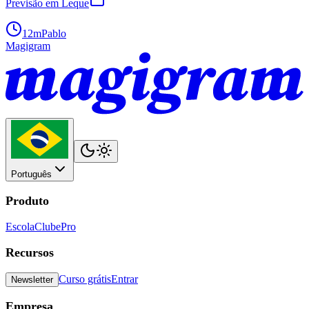
Previsão em Leque
12m
Pablo
Magigram
Português
Produto
Escola
Clube
Pro
Recursos
Curso grátis
Entrar
Newsletter
Empresa