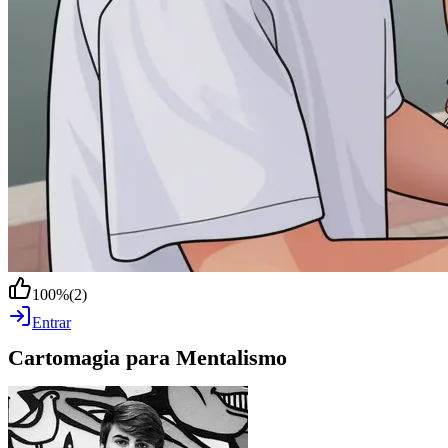
100
%
(
2
)
Entrar
Cartomagia para Mentalismo