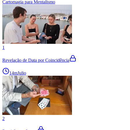
Cartomagia para Mentalismo
1
Revelação de Data por Coincidência
14m
Julio
2