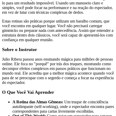
lo para um resultado impossível. Usando um manuseio claro e
simples, você pode focar na performance e na reação do espectador,
em vez de lutar com técnicas complexas de dedos.
Estas rotinas são práticas porque utilizam um baralho comum, que
você encontra em qualquer lugar. Você não precisará carregar
gimmicks ou preparar nada com antecedência. Assim que entender a
estrutura destes dois clássicos, você será capaz de apresentá-los com
confiança em qualquer reunião.
Sobre o Instrutor
Julio Ribera passou anos ensinando mágica para milhões de pessoas
online. Ele foca no "porquê" por trás dos truques, mostrando como
decompor efeitos complexos em passos práticos que funcionam no
mundo real. Ele acredita que a melhor mágica acontece quando você
para de se preocupar com o segredo e começa a focar na experiência
do espectador.
O Que Você Vai Aprender
A Rotina das Almas Gêmeas:
Um truque de coincidência
autolimpante (self-working), onde o espectador encontra pares
correspondentes para cartas livremente escolhidas.
Out of This World:
Como guiar um espectador para separar