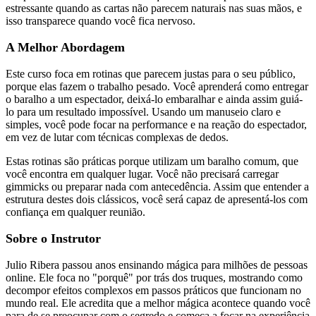
estressante quando as cartas não parecem naturais nas suas mãos, e
isso transparece quando você fica nervoso.
A Melhor Abordagem
Este curso foca em rotinas que parecem justas para o seu público,
porque elas fazem o trabalho pesado. Você aprenderá como entregar
o baralho a um espectador, deixá-lo embaralhar e ainda assim guiá-
lo para um resultado impossível. Usando um manuseio claro e
simples, você pode focar na performance e na reação do espectador,
em vez de lutar com técnicas complexas de dedos.
Estas rotinas são práticas porque utilizam um baralho comum, que
você encontra em qualquer lugar. Você não precisará carregar
gimmicks ou preparar nada com antecedência. Assim que entender a
estrutura destes dois clássicos, você será capaz de apresentá-los com
confiança em qualquer reunião.
Sobre o Instrutor
Julio Ribera passou anos ensinando mágica para milhões de pessoas
online. Ele foca no "porquê" por trás dos truques, mostrando como
decompor efeitos complexos em passos práticos que funcionam no
mundo real. Ele acredita que a melhor mágica acontece quando você
para de se preocupar com o segredo e começa a focar na experiência