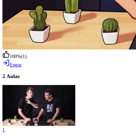
100
%
(
1
)
Entrar
2 Aulas
1