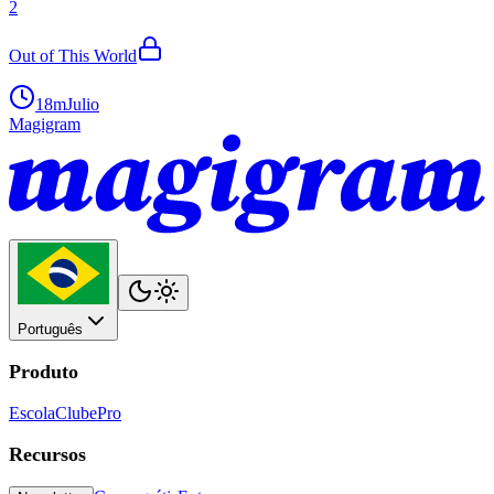
2
Out of This World
18m
Julio
Magigram
Português
Produto
Escola
Clube
Pro
Recursos