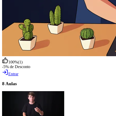
100
%
(
1
)
-5% de Desconto
Entrar
8 Aulas