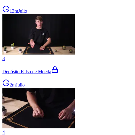
13m
Julio
3
Depósito Falso de Moeda
2m
Julio
4