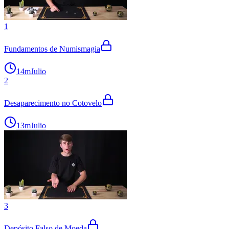
1
Fundamentos de Numismagia
14m
Julio
2
Desaparecimento no Cotovelo
13m
Julio
3
Depósito Falso de Moeda