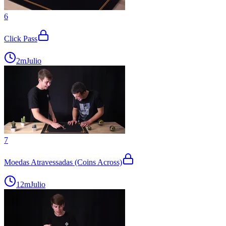
6
Click Pass
2m
Julio
7
Moedas Atravessadas (Coins Across)
12m
Julio