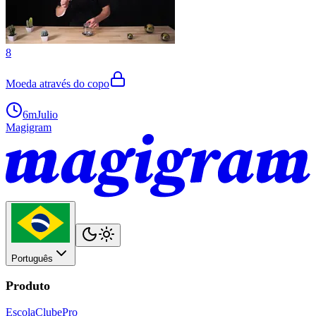
8
Moeda através do copo
6m
Julio
Magigram
Português
Produto
Escola
Clube
Pro