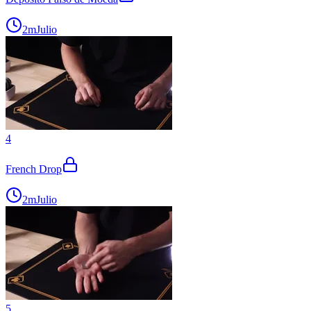
2m
Julio
4
French Drop
2m
Julio
5