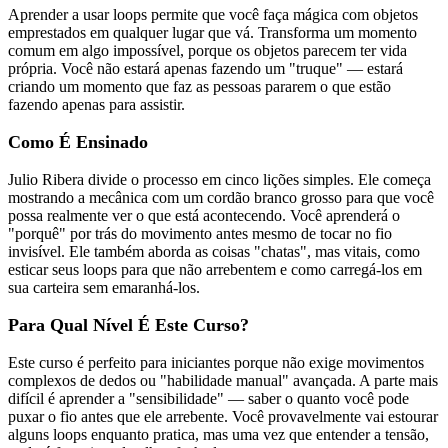
Aprender a usar loops permite que você faça mágica com objetos
emprestados em qualquer lugar que vá. Transforma um momento
comum em algo impossível, porque os objetos parecem ter vida
própria. Você não estará apenas fazendo um "truque" — estará
criando um momento que faz as pessoas pararem o que estão
fazendo apenas para assistir.
Como É Ensinado
Julio Ribera divide o processo em cinco lições simples. Ele começa
mostrando a mecânica com um cordão branco grosso para que você
possa realmente ver o que está acontecendo. Você aprenderá o
"porquê" por trás do movimento antes mesmo de tocar no fio
invisível. Ele também aborda as coisas "chatas", mas vitais, como
esticar seus loops para que não arrebentem e como carregá-los em
sua carteira sem emaranhá-los.
Para Qual Nível É Este Curso?
Este curso é perfeito para iniciantes porque não exige movimentos
complexos de dedos ou "habilidade manual" avançada. A parte mais
difícil é aprender a "sensibilidade" — saber o quanto você pode
puxar o fio antes que ele arrebente. Você provavelmente vai estourar
alguns loops enquanto pratica, mas uma vez que entender a tensão,