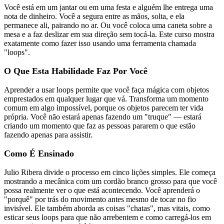
Você está em um jantar ou em uma festa e alguém lhe entrega uma
nota de dinheiro. Você a segura entre as mãos, solta, e ela
permanece ali, pairando no ar. Ou você coloca uma caneta sobre a
mesa e a faz deslizar em sua direção sem tocá-la. Este curso mostra
exatamente como fazer isso usando uma ferramenta chamada
"loops".
O Que Esta Habilidade Faz Por Você
Aprender a usar loops permite que você faça mágica com objetos
emprestados em qualquer lugar que vá. Transforma um momento
comum em algo impossível, porque os objetos parecem ter vida
própria. Você não estará apenas fazendo um "truque" — estará
criando um momento que faz as pessoas pararem o que estão
fazendo apenas para assistir.
Como É Ensinado
Julio Ribera divide o processo em cinco lições simples. Ele começa
mostrando a mecânica com um cordão branco grosso para que você
possa realmente ver o que está acontecendo. Você aprenderá o
"porquê" por trás do movimento antes mesmo de tocar no fio
invisível. Ele também aborda as coisas "chatas", mas vitais, como
esticar seus loops para que não arrebentem e como carregá-los em