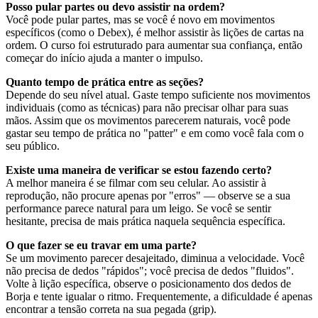
Posso pular partes ou devo assistir na ordem?
Você pode pular partes, mas se você é novo em movimentos
específicos (como o Debex), é melhor assistir às lições de cartas na
ordem. O curso foi estruturado para aumentar sua confiança, então
começar do início ajuda a manter o impulso.
Quanto tempo de prática entre as seções?
Depende do seu nível atual. Gaste tempo suficiente nos movimentos
individuais (como as técnicas) para não precisar olhar para suas
mãos. Assim que os movimentos parecerem naturais, você pode
gastar seu tempo de prática no "patter" e em como você fala com o
seu público.
Existe uma maneira de verificar se estou fazendo certo?
A melhor maneira é se filmar com seu celular. Ao assistir à
reprodução, não procure apenas por "erros" — observe se a sua
performance parece natural para um leigo. Se você se sentir
hesitante, precisa de mais prática naquela sequência específica.
O que fazer se eu travar em uma parte?
Se um movimento parecer desajeitado, diminua a velocidade. Você
não precisa de dedos "rápidos"; você precisa de dedos "fluidos".
Volte à lição específica, observe o posicionamento dos dedos de
Borja e tente igualar o ritmo. Frequentemente, a dificuldade é apenas
encontrar a tensão correta na sua pegada (grip).