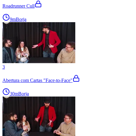
Roadrunner Cull
9m
Borja
3
Abertura com Cartas "Face-to-Face"
30m
Borja