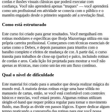
cordas e ilusões visuais clássicas que poderá executar com
confiança. Você não aprenderá apenas "truques" — você aprenderá
como um profissional em atividade se conecta com o público e o
mantém engajado desde o primeiro segundo até a revelação final.
Como está estruturado
Este curso foi criado para gerar resultados. Você mergulhará em
rotinas modulares e específicas que Borja Mazorriaga utiliza em sua
própria carreira profissional. Começamos com técnicas essenciais de
cartas como o Debex, e depois passamos para triunfos com o
baralho completo e efeitos de mudança de cor. A partir daí, o curso
transita para trabalhos de close-up (parlor) e palco, incluindo rotinas
de cordas e aros. Cada lição foi projetada para mostrar a você não
apenas as técnicas, mas como uni-las em um fluxo contínuo.
Qual o nível de dificuldade
Este material foi criado para o amador que deseja realizar mágica do
mundo real. A maioria destas rotinas exige uma base sólida no
manuseio de cartas, então, se você está confortável com controles
básicos e mezclas, você estará pronto. Algumas rotinas utilizam
sleight-of-hand que requer prática regular para tornar o movimento
fluido, mas Borja as divide em passos lógicos. Espere dedicar algum
tempo praticando a coreografia das rotinas para que você possa