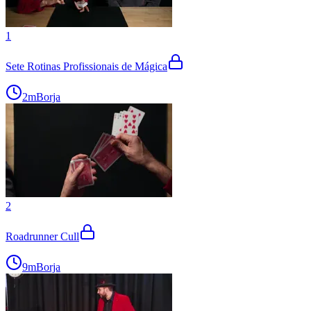
1
Sete Rotinas Profissionais de Mágica
2m
Borja
2
Roadrunner Cull
9m
Borja