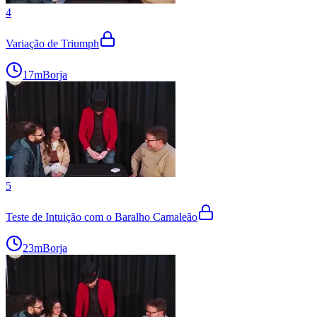
4
Variação de Triumph
17m
Borja
5
Teste de Intuição com o Baralho Camaleão
23m
Borja