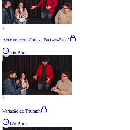
3
Abertura com Cartas "Face-to-Face"
30m
Borja
4
Variação de Triumph
17m
Borja