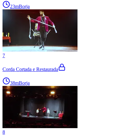
23m
Borja
7
Corda Cortada e Restaurada
38m
Borja
8