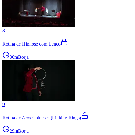
8
Rotina de Hipnose com Lenço
30m
Borja
9
Rotina de Aros Chineses (Linking Rings)
29m
Borja