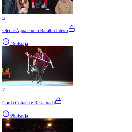
6
Óleo e Água com o Baralho Inteiro
23m
Borja
7
Corda Cortada e Restaurada
38m
Borja