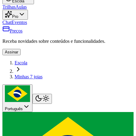
Escola
Trilhas
Aulas
Pro
Chat
Eventos
Preços
Receba novidades sobre conteúdos e funcionalidades.
Assinar
Escola
Minhas 7 joias
Português