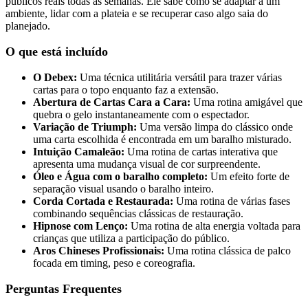
públicos reais todas as semanas. Ele sabe como se adaptar a um
ambiente, lidar com a plateia e se recuperar caso algo saia do
planejado.
O que está incluído
O Debex:
Uma técnica utilitária versátil para trazer várias
cartas para o topo enquanto faz a extensão.
Abertura de Cartas Cara a Cara:
Uma rotina amigável que
quebra o gelo instantaneamente com o espectador.
Variação de Triumph:
Uma versão limpa do clássico onde
uma carta escolhida é encontrada em um baralho misturado.
Intuição Camaleão:
Uma rotina de cartas interativa que
apresenta uma mudança visual de cor surpreendente.
Óleo e Água com o baralho completo:
Um efeito forte de
separação visual usando o baralho inteiro.
Corda Cortada e Restaurada:
Uma rotina de várias fases
combinando sequências clássicas de restauração.
Hipnose com Lenço:
Uma rotina de alta energia voltada para
crianças que utiliza a participação do público.
Aros Chineses Profissionais:
Uma rotina clássica de palco
focada em timing, peso e coreografia.
Perguntas Frequentes