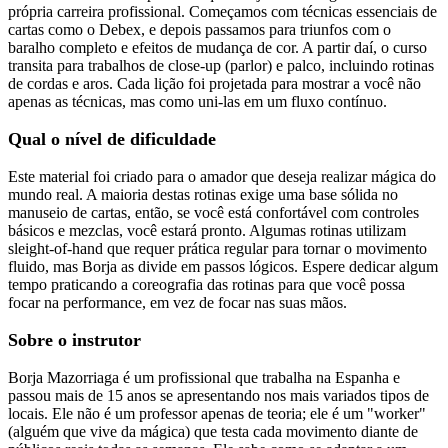
própria carreira profissional. Começamos com técnicas essenciais de
cartas como o Debex, e depois passamos para triunfos com o
baralho completo e efeitos de mudança de cor. A partir daí, o curso
transita para trabalhos de close-up (parlor) e palco, incluindo rotinas
de cordas e aros. Cada lição foi projetada para mostrar a você não
apenas as técnicas, mas como uni-las em um fluxo contínuo.
Qual o nível de dificuldade
Este material foi criado para o amador que deseja realizar mágica do
mundo real. A maioria destas rotinas exige uma base sólida no
manuseio de cartas, então, se você está confortável com controles
básicos e mezclas, você estará pronto. Algumas rotinas utilizam
sleight-of-hand que requer prática regular para tornar o movimento
fluido, mas Borja as divide em passos lógicos. Espere dedicar algum
tempo praticando a coreografia das rotinas para que você possa
focar na performance, em vez de focar nas suas mãos.
Sobre o instrutor
Borja Mazorriaga é um profissional que trabalha na Espanha e
passou mais de 15 anos se apresentando nos mais variados tipos de
locais. Ele não é um professor apenas de teoria; ele é um "worker"
(alguém que vive da mágica) que testa cada movimento diante de