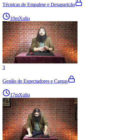
Técnicas de Empalme e Desaparição
10m
Xulio
3
Gestão de Espectadores e Cargas
17m
Xulio