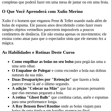
completas que poderá fazer em uma mesa de jantar ou em uma festa.
O Que Você Aprenderá com Xulio Merino
Xulio é o homem que enganou Penn & Teller usando nada além de
bolas de espuma. Ele passou anos descobrindo como fazer esses
simples objetos vermelhos parecerem impossíveis a poucos
centímetros de distância. Ele não ensina apenas os movimentos; ele
ensina como atuar para que o espectador sinta que ele mesmo fez a
mágica.
As Habilidades e Rotinas Deste Curso
Como empilhar as bolas no seu bolso
para pegá-las uma a
uma sem olhar.
O Empalme de Polegar
e como esconder a bola nas dobras
naturais da sua mão.
Duas Desaparições por "Retenção"
que fazem a bola
parecer estar lá até o último segundo.
A adição "Colocar na Mão"
que faz as pessoas pensarem
que elas mesmas pegaram a bola.
A rotina "Ghost Balls"
que combina cartas, anéis e espumas
para uma performance longa.
A Roy Benson Bowl Routine
onde as bolas viajam para
baixo de uma tigela e um baralho aparece no final.