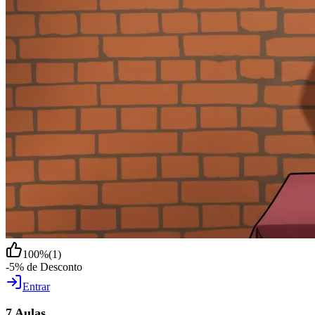
100
%
(
1
)
-5% de Desconto
Entrar
7 Aulas