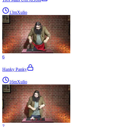
13m
Xulio
6
Hanky Panky
16m
Xulio
7