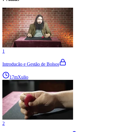
1
Introdução e Gestão de Bolsos
17m
Xulio
2