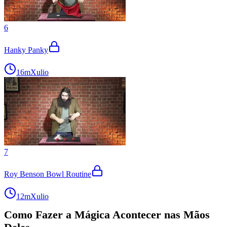
6
Hanky Panky
16m
Xulio
7
Roy Benson Bowl Routine
12m
Xulio
Como Fazer a Mágica Acontecer nas Mãos