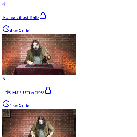
4
Rotina Ghost Balls
43m
Xulio
5
Três Mais Um Across
13m
Xulio