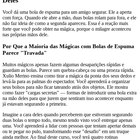
Deles
Você dá uma bola de espuma para um amigo segurar. Ele a aperta
com força. Quando ele abre a mão, duas bolas rolam para fora, e ele
não faz ideia de como a segunda apareceu. Essa é a reação mais
forte que você pode obter na mágica, porque o milagre aconteceu
nas próprias mãos dele.
Por Que a Maioria das Mágicas com Bolas de Espuma
Parece "Travada"
Muitos mágicos apenas fazem algumas desaparições rápidas e
guardam as bolas. Parece um quebra-cabeça ou uma proeza rápida.
Xulio Merino ensina como tirar a mágica da ponta dos seus dedos e
levá-la para as palmas do espectador. Você aprenderá a organizar
seus bolsos para não ficar tateando atrás dos objetos. Ele mostra
como fazer "cargas secretas" — formas de introduzir uma bola extra
na mão deles para que jurem que sentiram isso acontecer enquanto
já estavam segurando a primeira.
Imagine a cara deles quando perceberem que estiveram segurando
duas bolas o tempo todo, mesmo tendo visto você entregar apenas
uma. Você aprenderá a lidar com pessoas que tentam apertar demais
ou te pegar no pulo, transformando esse "desafio" em um truque
ainda melhor. Ao final deste curso, você terá quatro rotinas