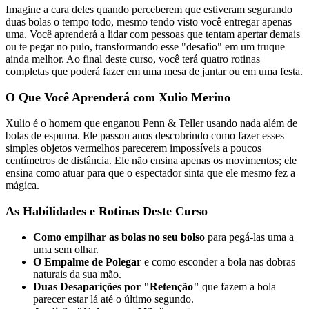
Imagine a cara deles quando perceberem que estiveram segurando
duas bolas o tempo todo, mesmo tendo visto você entregar apenas
uma. Você aprenderá a lidar com pessoas que tentam apertar demais
ou te pegar no pulo, transformando esse "desafio" em um truque
ainda melhor. Ao final deste curso, você terá quatro rotinas
completas que poderá fazer em uma mesa de jantar ou em uma festa.
O Que Você Aprenderá com Xulio Merino
Xulio é o homem que enganou Penn & Teller usando nada além de
bolas de espuma. Ele passou anos descobrindo como fazer esses
simples objetos vermelhos parecerem impossíveis a poucos
centímetros de distância. Ele não ensina apenas os movimentos; ele
ensina como atuar para que o espectador sinta que ele mesmo fez a
mágica.
As Habilidades e Rotinas Deste Curso
Como empilhar as bolas no seu bolso
para pegá-las uma a
uma sem olhar.
O Empalme de Polegar
e como esconder a bola nas dobras
naturais da sua mão.
Duas Desaparições por "Retenção"
que fazem a bola
parecer estar lá até o último segundo.