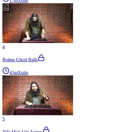
17m
Xulio
4
Rotina Ghost Balls
43m
Xulio
5
Três Mais Um Across