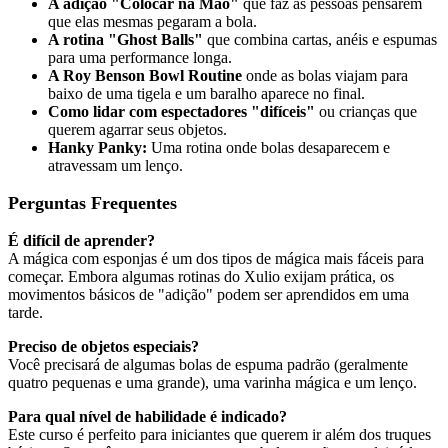
A adição "Colocar na Mão"
que faz as pessoas pensarem
que elas mesmas pegaram a bola.
A rotina "Ghost Balls"
que combina cartas, anéis e espumas
para uma performance longa.
A Roy Benson Bowl Routine
onde as bolas viajam para
baixo de uma tigela e um baralho aparece no final.
Como lidar com espectadores "difíceis"
ou crianças que
querem agarrar seus objetos.
Hanky Panky:
Uma rotina onde bolas desaparecem e
atravessam um lenço.
Perguntas Frequentes
É difícil de aprender?
A mágica com esponjas é um dos tipos de mágica mais fáceis para
começar. Embora algumas rotinas do Xulio exijam prática, os
movimentos básicos de "adição" podem ser aprendidos em uma
tarde.
Preciso de objetos especiais?
Você precisará de algumas bolas de espuma padrão (geralmente
quatro pequenas e uma grande), uma varinha mágica e um lenço.
Para qual nível de habilidade é indicado?
Este curso é perfeito para iniciantes que querem ir além dos truques