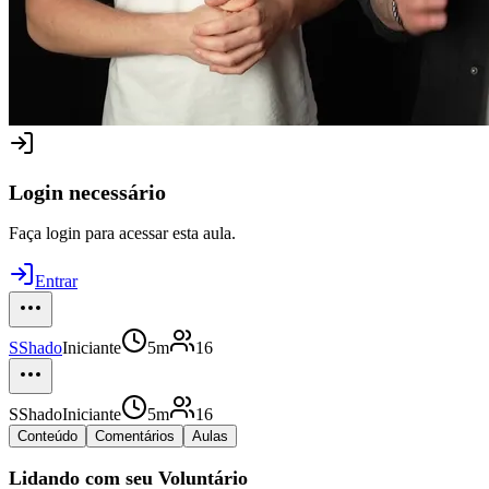
Login necessário
Faça login para acessar esta aula.
Entrar
S
Shado
Iniciante
5m
16
S
Shado
Iniciante
5m
16
Conteúdo
Comentários
Aulas
Lidando com seu Voluntário