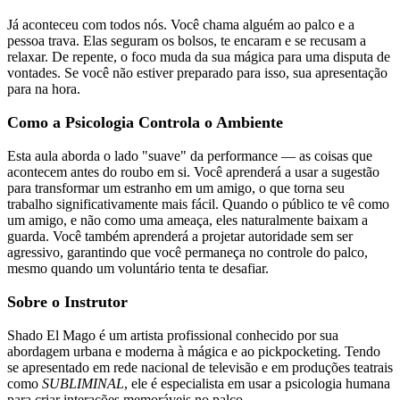
Já aconteceu com todos nós. Você chama alguém ao palco e a
pessoa trava. Elas seguram os bolsos, te encaram e se recusam a
relaxar. De repente, o foco muda da sua mágica para uma disputa de
vontades. Se você não estiver preparado para isso, sua apresentação
para na hora.
Como a Psicologia Controla o Ambiente
Esta aula aborda o lado "suave" da performance — as coisas que
acontecem antes do roubo em si. Você aprenderá a usar a sugestão
para transformar um estranho em um amigo, o que torna seu
trabalho significativamente mais fácil. Quando o público te vê como
um amigo, e não como uma ameaça, eles naturalmente baixam a
guarda. Você também aprenderá a projetar autoridade sem ser
agressivo, garantindo que você permaneça no controle do palco,
mesmo quando um voluntário tenta te desafiar.
Sobre o Instrutor
Shado El Mago é um artista profissional conhecido por sua
abordagem urbana e moderna à mágica e ao pickpocketing. Tendo
se apresentado em rede nacional de televisão e em produções teatrais
como
SUBLIMINAL
, ele é especialista em usar a psicologia humana
para criar interações memoráveis no palco.