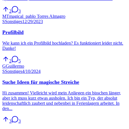
2
3
MT
magical_pablo Torres Almagro
S
Sonstiges
12/29/2023
Profilbild
Wie kann ich ein Profilbild hochladen? Es funktioniert leider nicht.
Danke!
2
5
G
Guillermo
S
Sonstiges
4/10/2024
Suche Ideen für magische Streiche
Hi zusammen! Vielleicht wird mein Anliegen ein bisschen länger,
aber ich muss kurz etwas ausholen. Ich bin ein Typ, der absolut
leidenschaftlich zaubert und nebenbei in Ferienlagern arbeitet. In
den...
3
3