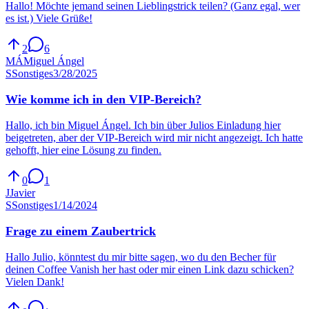
Hallo! Möchte jemand seinen Lieblingstrick teilen? (Ganz egal, wer
es ist.) Viele Grüße!
2
6
MÁ
Miguel Ángel
S
Sonstiges
3/28/2025
Wie komme ich in den VIP-Bereich?
Hallo, ich bin Miguel Ángel. Ich bin über Julios Einladung hier
beigetreten, aber der VIP-Bereich wird mir nicht angezeigt. Ich hatte
gehofft, hier eine Lösung zu finden.
0
1
J
Javier
S
Sonstiges
1/14/2024
Frage zu einem Zaubertrick
Hallo Julio, könntest du mir bitte sagen, wo du den Becher für
deinen Coffee Vanish her hast oder mir einen Link dazu schicken?
Vielen Dank!