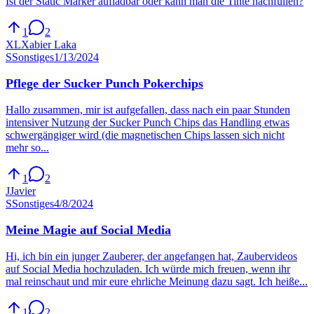
Ist der Static Marker aufladbar oder kann man die Tinte nachfüllen?
1
2
XL
Xabier Laka
S
Sonstiges
1/13/2024
Pflege der Sucker Punch Pokerchips
Hallo zusammen, mir ist aufgefallen, dass nach ein paar Stunden
intensiver Nutzung der Sucker Punch Chips das Handling etwas
schwergängiger wird (die magnetischen Chips lassen sich nicht
mehr so...
1
2
J
Javier
S
Sonstiges
4/8/2024
Meine Magie auf Social Media
Hi, ich bin ein junger Zauberer, der angefangen hat, Zaubervideos
auf Social Media hochzuladen. Ich würde mich freuen, wenn ihr
mal reinschaut und mir eure ehrliche Meinung dazu sagt. Ich heiße...
1
2