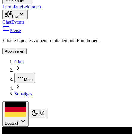
Schule
Lernpfade
Lektionen
Pro
Chat
Events
Preise
Erhalte Updates zu neuen Inhalten und Funktionen.
Abonnieren
Club
More
Sonstiges
Deutsch