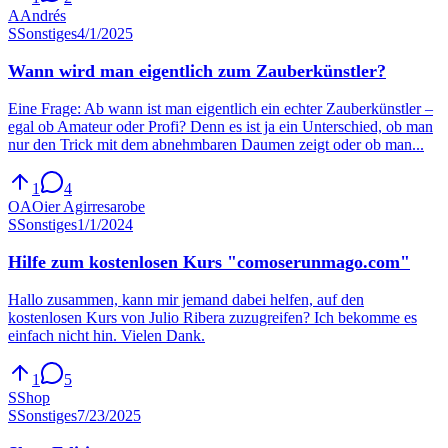
A
Andrés
S
Sonstiges
4/1/2025
Wann wird man eigentlich zum Zauberkünstler?
Eine Frage: Ab wann ist man eigentlich ein echter Zauberkünstler –
egal ob Amateur oder Profi? Denn es ist ja ein Unterschied, ob man
nur den Trick mit dem abnehmbaren Daumen zeigt oder ob man...
1
4
OA
Oier Agirresarobe
S
Sonstiges
1/1/2024
Hilfe zum kostenlosen Kurs "comoserunmago.com"
Hallo zusammen, kann mir jemand dabei helfen, auf den
kostenlosen Kurs von Julio Ribera zuzugreifen? Ich bekomme es
einfach nicht hin. Vielen Dank.
1
5
S
Shop
S
Sonstiges
7/23/2025