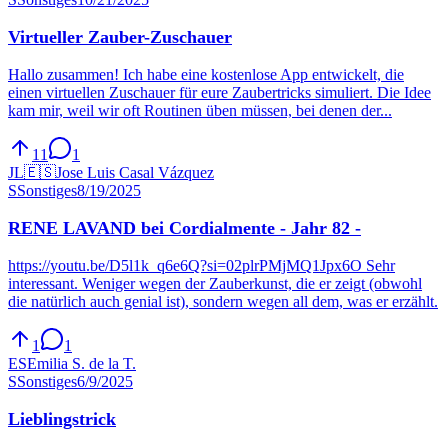
Virtueller Zauber-Zuschauer
Hallo zusammen! Ich habe eine kostenlose App entwickelt, die
einen virtuellen Zuschauer für eure Zaubertricks simuliert. Die Idee
kam mir, weil wir oft Routinen üben müssen, bei denen der...
11
1
JL
🇪🇸
Jose Luis Casal Vázquez
S
Sonstiges
8/19/2025
RENE LAVAND bei Cordialmente - Jahr 82 -
https://youtu.be/D5l1k_q6e6Q?si=02plrPMjMQ1Jpx6O Sehr
interessant. Weniger wegen der Zauberkunst, die er zeigt (obwohl
die natürlich auch genial ist), sondern wegen all dem, was er erzählt.
1
1
ES
Emilia S. de la T.
S
Sonstiges
6/9/2025
Lieblingstrick