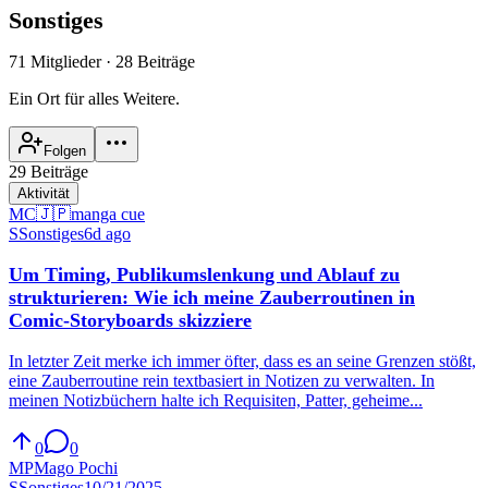
Sonstiges
71 Mitglieder
·
28 Beiträge
Ein Ort für alles Weitere.
Folgen
29 Beiträge
Aktivität
MC
🇯🇵
manga cue
S
Sonstiges
6d ago
Um Timing, Publikumslenkung und Ablauf zu
strukturieren: Wie ich meine Zauberroutinen in
Comic-Storyboards skizziere
In letzter Zeit merke ich immer öfter, dass es an seine Grenzen stößt,
eine Zauberroutine rein textbasiert in Notizen zu verwalten. In
meinen Notizbüchern halte ich Requisiten, Patter, geheime...
0
0
MP
Mago Pochi
S
Sonstiges
10/21/2025