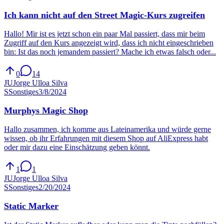
Ich kann nicht auf den Street Magic-Kurs zugreifen
Hallo! Mir ist es jetzt schon ein paar Mal passiert, dass mir beim
Zugriff auf den Kurs angezeigt wird, dass ich nicht eingeschrieben
bin: Ist das noch jemandem passiert? Mache ich etwas falsch oder...
0
14
JU
Jorge Ulloa Silva
S
Sonstiges
3/8/2024
Murphys Magic Shop
Hallo zusammen, ich komme aus Lateinamerika und würde gerne
wissen, ob ihr Erfahrungen mit diesem Shop auf AliExpress habt
oder mir dazu eine Einschätzung geben könnt.
1
1
JU
Jorge Ulloa Silva
S
Sonstiges
2/20/2024
Static Marker