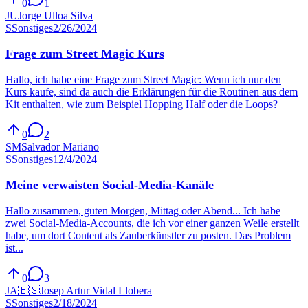
0
1
JU
Jorge Ulloa Silva
S
Sonstiges
2/26/2024
Frage zum Street Magic Kurs
Hallo, ich habe eine Frage zum Street Magic: Wenn ich nur den
Kurs kaufe, sind da auch die Erklärungen für die Routinen aus dem
Kit enthalten, wie zum Beispiel Hopping Half oder die Loops?
0
2
SM
Salvador Mariano
S
Sonstiges
12/4/2024
Meine verwaisten Social-Media-Kanäle
Hallo zusammen, guten Morgen, Mittag oder Abend... Ich habe
zwei Social-Media-Accounts, die ich vor einer ganzen Weile erstellt
habe, um dort Content als Zauberkünstler zu posten. Das Problem
ist...
0
3
JA
🇪🇸
Josep Artur Vidal Llobera
S
Sonstiges
2/18/2024