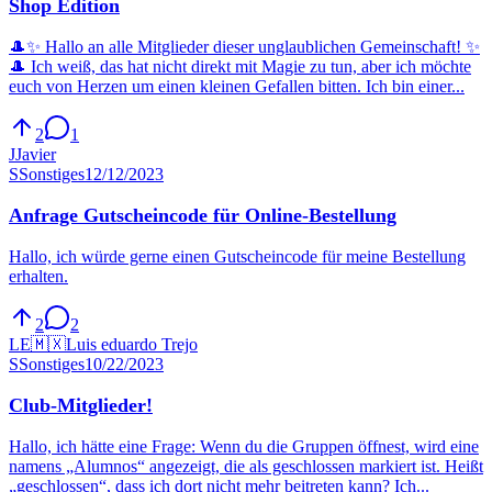
Shop Edition
🎩✨ Hallo an alle Mitglieder dieser unglaublichen Gemeinschaft! ✨
🎩 Ich weiß, das hat nicht direkt mit Magie zu tun, aber ich möchte
euch von Herzen um einen kleinen Gefallen bitten. Ich bin einer...
2
1
J
Javier
S
Sonstiges
12/12/2023
Anfrage Gutscheincode für Online-Bestellung
Hallo, ich würde gerne einen Gutscheincode für meine Bestellung
erhalten.
2
2
LE
🇲🇽
Luis eduardo Trejo
S
Sonstiges
10/22/2023
Club-Mitglieder!
Hallo, ich hätte eine Frage: Wenn du die Gruppen öffnest, wird eine
namens „Alumnos“ angezeigt, die als geschlossen markiert ist. Heißt
„geschlossen“, dass ich dort nicht mehr beitreten kann? Ich...