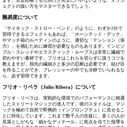
ます。至近距離でも仕掛けが完全にバレないような、オブジ
ェクトの扱い方をマスターできるでしょう。
難易度について
「サイキック・ストロー・ベンド」のように、わずか2分で
習得できるエフェクトもあれば、「ホーンテッド・デック」
やマッチ箱のルーティンのように、適切な「テンション（張
力）」を掴むために練習が必要なものもあります。インビジ
ブル・スレッドやエラスティック・ループスは非常に繊細で
切れやすい素材です。フリオはこれらを切らずに扱うコツを
教えますが、指先の繊細さと多少の忍耐は必要です。結び目
を作ることができ、プレッシャーの中でも冷静でいられるな
ら、必ず習得できます。
フリオ・リベラ（Julio Ribera）について
フリオ・リベラは、実戦的な環境でのパフォーマンスに精通
したストリートマジックの達人です。彼のスタイルは、マジ
ックを極めて自然で即興的（インプロンプチュ）に見せるこ
とに特化しています。これまで数千人の生徒に、多くの人が
見落としがちな「細かなディテール」に焦点を当てた指導を