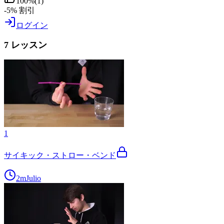
100
%
(
1
)
-5% 割引
ログイン
7 レッスン
1
サイキック・ストロー・ベンド
2m
Julio