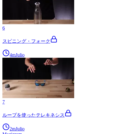
6
スピニング・フォーク
4m
Julio
7
ループを使ったテレキネシス
2m
Julio