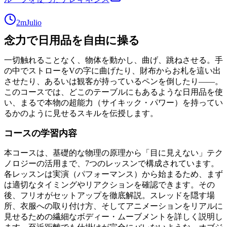
2m
Julio
念力で日用品を自由に操る
一切触れることなく、物体を動かし、曲げ、跳ねさせる。手
の中でストローをVの字に曲げたり、財布からお札を這い出
させたり、あるいは観客が持っているペンを倒したり――。
このコースでは、どこのテーブルにもあるような日用品を使
い、まるで本物の超能力（サイキック・パワー）を持ってい
るかのように見せるスキルを伝授します。
コースの学習内容
本コースは、基礎的な物理の原理から「目に見えない」テク
ノロジーの活用まで、7つのレッスンで構成されています。
各レッスンは実演（パフォーマンス）から始まるため、まず
は適切なタイミングやリアクションを確認できます。その
後、フリオがセットアップを徹底解説。スレッドを隠す場
所、衣服への取り付け方、そしてアニメーションをリアルに
見せるための繊細なボディー・ムーブメントを詳しく説明し