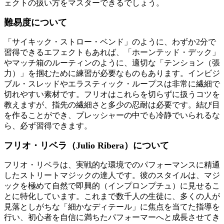
ェクトの扱い方をマスターできるでしょう。
難易度について
「サイキック・ストロー・ベンド」のように、わずか2分で
習得できるエフェクトもあれば、「ホーンテッド・デック」
やマッチ箱のルーティンのように、適切な「テンション（張
力）」を掴むために練習が必要なものもあります。インビジ
ブル・スレッドやエラスティック・ループスは非常に繊細で
切れやすい素材です。フリオはこれらを切らずに扱うコツを
教えますが、指先の繊細さと多少の忍耐は必要です。結び目
を作ることができ、プレッシャーの中でも冷静でいられるな
ら、必ず習得できます。
フリオ・リベラ（Julio Ribera）について
フリオ・リベラは、実戦的な環境でのパフォーマンスに精通
したストリートマジックの達人です。彼のスタイルは、マジ
ックを極めて自然で即興的（インプロンプチュ）に見せるこ
とに特化しています。これまで数千人の生徒に、多くの人が
見落としがちな「細かなディテール」に焦点を当てた指導を
行い、初心者を自信に満ちたパフォーマーへと成長させてき