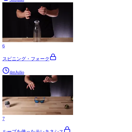
6
スピニング・フォーク
4m
Julio
7
ループを使ったテレキネシス