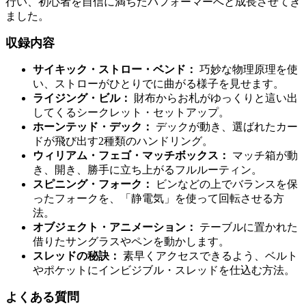
行い、初心者を自信に満ちたパフォーマーへと成長させてき
ました。
収録内容
サイキック・ストロー・ベンド：
巧妙な物理原理を使
い、ストローがひとりでに曲がる様子を見せます。
ライジング・ビル：
財布からお札がゆっくりと這い出
してくるシークレット・セットアップ。
ホーンテッド・デック：
デックが動き、選ばれたカー
ドが飛び出す2種類のハンドリング。
ウィリアム・フェゴ・マッチボックス：
マッチ箱が動
き、開き、勝手に立ち上がるフルルーティン。
スピニング・フォーク：
ビンなどの上でバランスを保
ったフォークを、「静電気」を使って回転させる方
法。
オブジェクト・アニメーション：
テーブルに置かれた
借りたサングラスやペンを動かします。
スレッドの秘訣：
素早くアクセスできるよう、ベルト
やポケットにインビジブル・スレッドを仕込む方法。
よくある質問