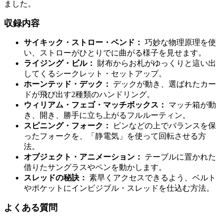
ました。
収録内容
サイキック・ストロー・ベンド：
巧妙な物理原理を使
い、ストローがひとりでに曲がる様子を見せます。
ライジング・ビル：
財布からお札がゆっくりと這い出
してくるシークレット・セットアップ。
ホーンテッド・デック：
デックが動き、選ばれたカー
ドが飛び出す2種類のハンドリング。
ウィリアム・フェゴ・マッチボックス：
マッチ箱が動
き、開き、勝手に立ち上がるフルルーティン。
スピニング・フォーク：
ビンなどの上でバランスを保
ったフォークを、「静電気」を使って回転させる方
法。
オブジェクト・アニメーション：
テーブルに置かれた
借りたサングラスやペンを動かします。
スレッドの秘訣：
素早くアクセスできるよう、ベルト
やポケットにインビジブル・スレッドを仕込む方法。
よくある質問