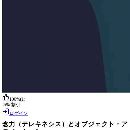
100
%
(
1
)
-5% 割引
ログイン
念力（テレキネシス）とオブジェクト・ア