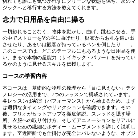
切れても誰にも気づかれずにクリーンな状態を保ち、次のマ
ジックへと移行する方法を教えてくれます。
念力で日用品を自由に操る
一切触れることなく、物体を動かし、曲げ、跳ねさせる。手
の中でストローをVの字に曲げたり、財布からお札を這い出
させたり、あるいは観客が持っているペンを倒したり――。
このコースでは、どこのテーブルにもあるような日用品を使
い、まるで本物の超能力（サイキック・パワー）を持ってい
るかのように見せるスキルを伝授します。
コースの学習内容
本コースは、基礎的な物理の原理から「目に見えない」テク
ノロジーの活用まで、7つのレッスンで構成されています。
各レッスンは実演（パフォーマンス）から始まるため、まず
は適切なタイミングやリアクションを確認できます。その
後、フリオがセットアップを徹底解説。スレッドを隠す場
所、衣服への取り付け方、そしてアニメーションをリアルに
見せるための繊細なボディー・ムーブメントを詳しく説明し
ます。至近距離でも仕掛けが完全にバレないような、オブジ