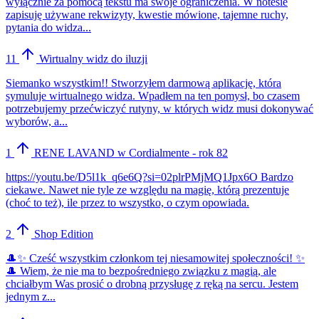
wyłącznie za pomocą tekstu ma swoje ograniczenia. W notesie
zapisuję używane rekwizyty, kwestie mówione, tajemne ruchy,
pytania do widza...
11
Wirtualny widz do iluzji
Siemanko wszystkim!! Stworzyłem darmową aplikację, która
symuluje wirtualnego widza. Wpadłem na ten pomysł, bo czasem
potrzebujemy przećwiczyć rutyny, w których widz musi dokonywać
wyborów, a...
1
RENE LAVAND w Cordialmente - rok 82
https://youtu.be/D5l1k_q6e6Q?si=02plrPMjMQ1Jpx6O Bardzo
ciekawe. Nawet nie tyle ze względu na magię, którą prezentuje
(choć to też), ile przez to wszystko, o czym opowiada.
2
Shop Edition
🎩✨ Cześć wszystkim członkom tej niesamowitej społeczności! ✨
🎩 Wiem, że nie ma to bezpośredniego związku z magią, ale
chciałbym Was prosić o drobną przysługę z ręką na sercu. Jestem
jednym z...