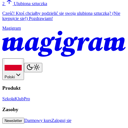
2
Ulubiona sztuczka
Cześć! Ktoś chciałby podzielić się swoją ulubioną sztuczką? (Nie
krępujcie się!) Pozdrawiam!
Magigram
Polski
Produkt
Szkoła
Klub
Pro
Zasoby
Darmowy kurs
Zaloguj się
Newsletter