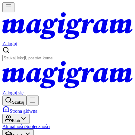
Zaloguj
Zaloguj się
Szukaj
Strona główna
Klub
Aktualności
Społeczności