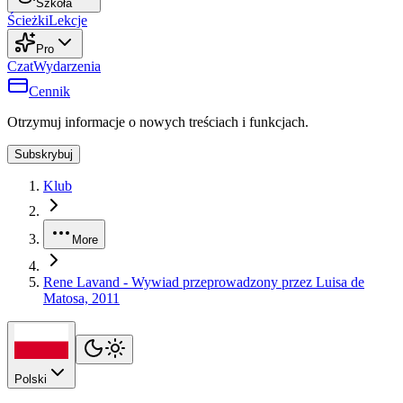
Szkoła
Ścieżki
Lekcje
Pro
Czat
Wydarzenia
Cennik
Otrzymuj informacje o nowych treściach i funkcjach.
Subskrybuj
Klub
More
Rene Lavand - Wywiad przeprowadzony przez Luisa de
Matosa, 2011
Polski