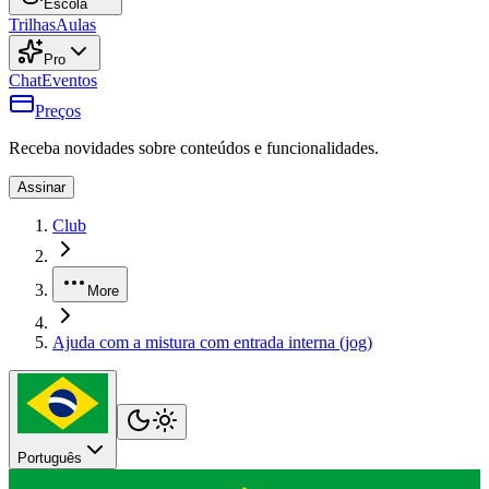
Escola
Trilhas
Aulas
Pro
Chat
Eventos
Preços
Receba novidades sobre conteúdos e funcionalidades.
Assinar
Club
More
Ajuda com a mistura com entrada interna (jog)
Português