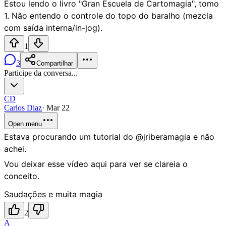
Estou lendo o livro "Gran Escuela de Cartomagia", tomo
1. Não entendo o controle do topo do baralho (mezcla
com saída interna/in-jog).
1
3
Compartilhar
Participe da conversa...
CD
Carlos Diaz
·
Mar 22
Open menu
Estava procurando um tutorial do @jriberamagia e não
achei.
Vou deixar esse vídeo aqui para ver se clareia o
conceito.
Saudações e muita magia
2
A