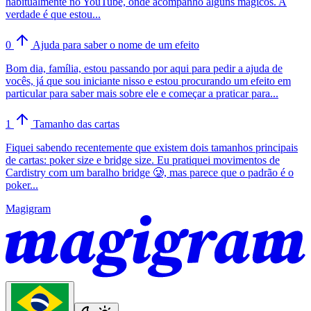
habitualmente no YouTube, onde acompanho alguns mágicos. A
verdade é que estou...
0
Ajuda para saber o nome de um efeito
Bom dia, família, estou passando por aqui para pedir a ajuda de
vocês, já que sou iniciante nisso e estou procurando um efeito em
particular para saber mais sobre ele e começar a praticar para...
1
Tamanho das cartas
Fiquei sabendo recentemente que existem dois tamanhos principais
de cartas: poker size e bridge size. Eu pratiquei movimentos de
Cardistry com um baralho bridge 🥲, mas parece que o padrão é o
poker...
Magigram