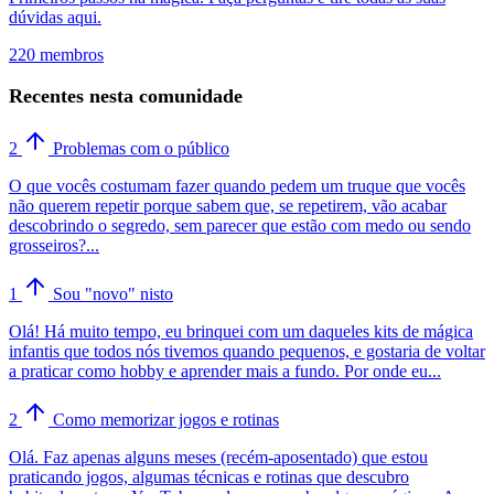
dúvidas aqui.
220 membros
Recentes nesta comunidade
2
Problemas com o público
O que vocês costumam fazer quando pedem um truque que vocês
não querem repetir porque sabem que, se repetirem, vão acabar
descobrindo o segredo, sem parecer que estão com medo ou sendo
grosseiros?...
1
Sou "novo" nisto
Olá! Há muito tempo, eu brinquei com um daqueles kits de mágica
infantis que todos nós tivemos quando pequenos, e gostaria de voltar
a praticar como hobby e aprender mais a fundo. Por onde eu...
2
Como memorizar jogos e rotinas
Olá. Faz apenas alguns meses (recém-aposentado) que estou
praticando jogos, algumas técnicas e rotinas que descubro