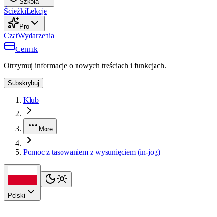
Szkoła
Ścieżki
Lekcje
Pro
Czat
Wydarzenia
Cennik
Otrzymuj informacje o nowych treściach i funkcjach.
Subskrybuj
Klub
More
Pomoc z tasowaniem z wysunięciem (in-jog)
Polski