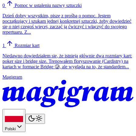
0
Pomoc w ustaleniu nazwy sztuczki
Dzień dobry wszystkim, piszę z prośbą o pomoc. Jestem
początkujący i szukam jednej konkretnej sztuczki, żeby dowiedzieć
się o niej czegoś więcej, zacząć ją ćwiczyć i włączyć do swojego
repertuaru. Z...
1
Rozmiar kart
Niedawno dowiedziałem się, że istnieją głównie dwa rozmiary kart:
poker size i bridge size. Trenowałem floryszowanie (Cardistry) na
kartach w formacie Bridge 🥲, ale wygląda na to, że standardem...
Magigram
Polski