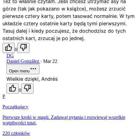
Też to właśnie czytam. Jeśli chcesz utrzymać asy na
górze (tak jak pokazano w książce), możesz zrzucić
pierwsze cztery karty, potem tasować normalnie. W tym
układzie cztery ostatnie karty będą tymi pierwszymi.
Tasuj dalej i kiedy poczujesz, że dochodzisz do tych
ostatnich kart, zrzucaj je po jednej.
0
DG
Daniel González
·
Mar 22
Open menu
Wielkie dzięki, Andrés
0
P
Początkujący
Pierwsze kroki w magii. Zadawaj pytania i rozwiewaj wszelkie
wątpliwości tutaj.
220 członków