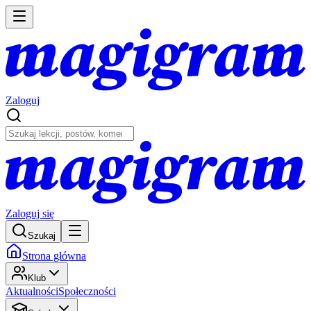
Zaloguj
Zaloguj się
Szukaj
Strona główna
Klub
Aktualności
Społeczności