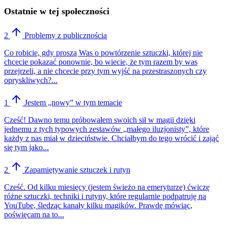
Ostatnie w tej społeczności
2
Problemy z publicznością
Co robicie, gdy proszą Was o powtórzenie sztuczki, której nie
chcecie pokazać ponownie, bo wiecie, że tym razem by was
przejrzeli, a nie chcecie przy tym wyjść na przestraszonych czy
opryskliwych?...
1
Jestem „nowy” w tym temacie
Cześć! Dawno temu próbowałem swoich sił w magii dzięki
jednemu z tych typowych zestawów „małego iluzjonisty”, które
każdy z nas miał w dzieciństwie. Chciałbym do tego wrócić i zająć
się tym jako...
2
Zapamiętywanie sztuczek i rutyn
Cześć. Od kilku miesięcy (jestem świeżo na emeryturze) ćwiczę
różne sztuczki, techniki i rutyny, które regularnie podpatruję na
YouTube, śledząc kanały kilku magików. Prawdę mówiąc,
poświęcam na to...