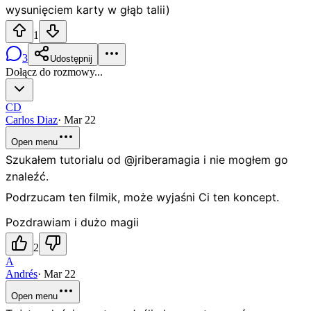
wysunięciem karty w głąb talii)
1
3
Udostępnij
Dołącz do rozmowy...
CD
Carlos Diaz
·
Mar 22
Open menu
Szukałem tutorialu od @jriberamagia i nie mogłem go
znaleźć.
Podrzucam ten filmik, może wyjaśni Ci ten koncept.
Pozdrawiam i dużo magii
2
A
Andrés
·
Mar 22
Open menu